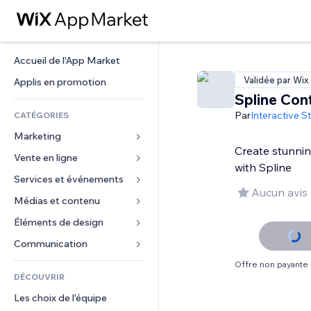
Accueil de l'App Market
Validée par Wix
Applis en promotion
Spline Cont
Par
Interactive S
CATÉGORIES
Marketing
Create stunnin
Vente en ligne
Publicités
with Spline
Mobile
Services et événements
Applis pour les boutiques
Aucun avis
Données analytiques
Expédition et livraison
Médias et contenu
Hôtels
Réseaux sociaux
Boutons Vente
Événements
Éléments de design
Galerie
Référencement (SEO)
Cours en ligne
Restaurants
Musique
Cartes et navigation
Communication 
Engagement
Impression à la demande
Immobilier
Podcasts
Confidentialité
Formulaires
Offre non payante
Classement de sites
Comptabilité
DÉCOUVRIR
Réservations
Photographie
Horloge
Blog
E-mail
Coupons et fidélisation
Les choix de l'équipe
Vidéo
Modèles de pages
Sondages