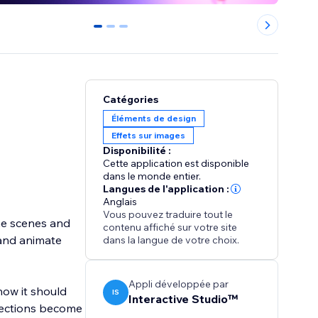
0
1
2
Catégories
Éléments de design
Effets sur images
Disponibilité :
Cette application est disponible
dans le monde entier.
Langues de l'application :
Anglais
Vous pouvez traduire tout le
ne scenes and
contenu affiché sur votre site
 and animate
dans la langue de votre choix.
Appli développée par
 how it should
IS
Interactive Studio™
 sections become