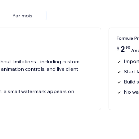
Par mois
Formule P
2
90
$
/mo
Import
thout limitations - including custom
l animation controls, and live client
Start 
Build 
on: a small watermark appears on
No wat