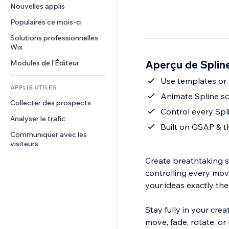
Conversion
Solutions d'entreposage
Nouvelles applis
PDF
Effets sur images
Chat
Dropshipping
Partage de fichiers
Populaires ce mois‑ci
Boutons et menus
Commentaires
Tarifs et abonnement
Actualités
Bannières et badges
Solutions professionnelles 
Téléphone
Financement participatif
Wix
Services de contenu
Calculateurs
Communauté
Alimentation et boissons
Aperçu de Splin
Modules de l'Éditeur
Effets de texte
Rechercher
Avis et commentaires
Météo
Use templates or 
CRM
APPLIS UTILES
Graphiques et tableaux
Animate Spline s
Collecter des prospects
Control every Spl
Analyser le trafic
Built on GSAP & t
Communiquer avec les 
visiteurs
Create breathtaking s
controlling every mov
your ideas exactly th
Stay fully in your cre
move, fade, rotate, or