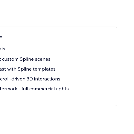
ro
is
 custom Spline scenes
fast with Spline templates
scroll-driven 3D interactions
ermark - full commercial rights