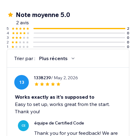
Note moyenne 5.0
2 avis
5
2
4
0
3
0
2
0
1
0
Trier par :
Plus récents
1338239
/ May 2, 2026
13
Works exactly as it's supposed to
Easy to set up, works great from the start.
Thank you!
équipe de Certified Code
CE
Thank you for your feedback! We are