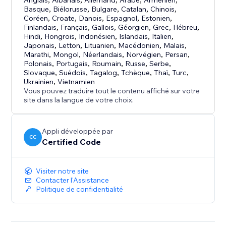
Anglais
Albanais
Allemand
Arabe
Arménien
Basque
,
Biélorusse
,
Bulgare
,
Catalan
,
Chinois
,
Coréen
,
Croate
,
Danois
,
Espagnol
,
Estonien
,
Finlandais
,
Français
,
Gallois
,
Géorgien
,
Grec
,
Hébreu
,
Hindi
,
Hongrois
,
Indonésien
,
Islandais
,
Italien
,
Japonais
,
Letton
,
Lituanien
,
Macédonien
,
Malais
,
Marathi
,
Mongol
,
Néerlandais
,
Norvégien
,
Persan
,
Polonais
,
Portugais
,
Roumain
,
Russe
,
Serbe
,
Slovaque
,
Suédois
,
Tagalog
,
Tchèque
,
Thaï
,
Turc
,
Ukrainien
,
Vietnamien
Vous pouvez traduire tout le contenu affiché sur votre
site dans la langue de votre choix.
Appli développée par
CC
Certified Code
Visiter notre site
Contacter l'Assistance
Politique de confidentialité