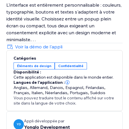
L'interface est entièrement personnalisable : couleurs,
typographie, boutons et textes s'adaptent à votre
identité visuelle. Choisissez entre un popup plein
écran ou compact, tous deux exigeant un
consentement explicite avec un design moderne et
minimaliste.
Voir la démo de l'appli
Idéal pour les propriétaires de sites, petites
Catégories
entreprises et agences recherchant une solution
Éléments de design
Confidentialité
fiable, axée sur la conformité et la confiance des
Disponibilité :
utilisateurs. Version gratuite disponible.
Cette application est disponible dans le monde entier.
Langues de l'application :
Anglais
,
Allemand
,
Danois
,
Espagnol
,
Finlandais
,
Français
,
Italien
,
Néerlandais
,
Portugais
,
Suédois
Vous pouvez traduire tout le contenu affiché sur votre
site dans la langue de votre choix.
Appli développée par
YD
Yonglo Development