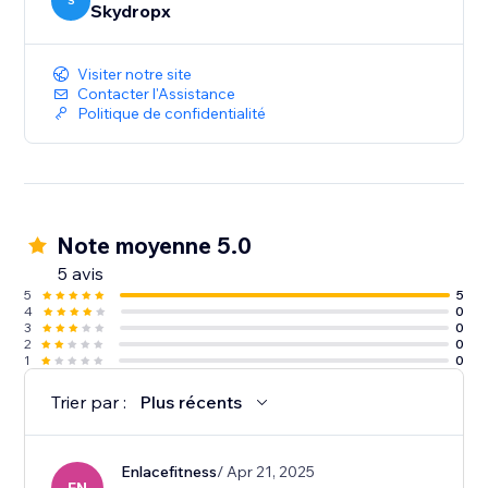
- Dostavista
S
Skydropx
- Vencedor
- AMPM
Visiter notre site
- 99 minutos
Contacter l'Assistance
- Mensajeros Urbanos
Politique de confidentialité
- Moova
- Uber
- Dliver
- Zubut
- Treggo
Note moyenne 5.0
5 avis
Support
5
5
4
0
Keep track of every shipment and get quick solutions
3
0
2
0
1
0
Trier par :
Plus récents
Enlacefitness
/ Apr 21, 2025