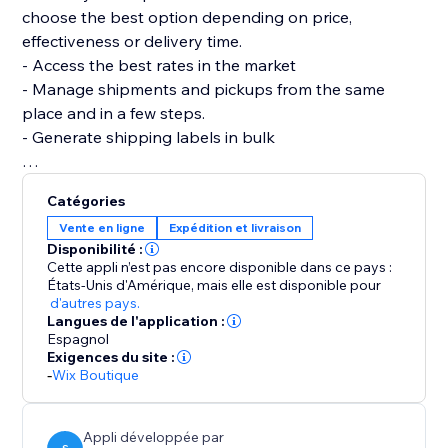
choose the best option depending on price,
effectiveness or delivery time.
- Access the best rates in the market
- Manage shipments and pickups from the same
place and in a few steps.
- Generate shipping labels in bulk
Integrated couriers
Catégories
- FedEx
Vente en ligne
Expédition et livraison
- Estafeta
Disponibilité :
- Redpack
Cette appli n’est pas encore disponible dans ce pays :
- UPS
États-Unis d'Amérique,
mais elle est disponible pour
d'autres pays.
- Paquetexpress
Langues de l'application :
- Sendex
Espagnol
- Carssa
Exigences du site :
-
Wix Boutique
- Quiken
- Tracusa
- Pitic
Appli développée par