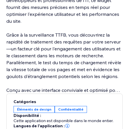
développeurs et professionnels de l'IT, ce widget
fournit des mesures précises en temps réel pour
optimiser l'expérience utilisateur et les performances
du site.
Grâce à la surveillance TTFB, vous découvrirez la
rapidité de traitement des requêtes par votre serveur
—un facteur clé pour l'engagement des utilisateurs et
le classement dans les moteurs de recherche.
Parallèlement, le test du temps de chargement révèle
la vitesse totale de vos pages et met en évidence les
goulots d'étranglement potentiels selon les régions.
Conçu avec une interface conviviale et optimisé pour
une intégration rapide, ce widget combiné vous
Catégories
permet, à vous et à votre audience, de prendre des
Éléments de design
Confidentialité
décisions fondées sur les données. Donnez à vos
Disponibilité :
visiteurs et clients les outils pour évaluer la réactivité
Cette application est disponible dans le monde entier.
du serveur et les performances du site—ajoutez le
Langues de l'application :