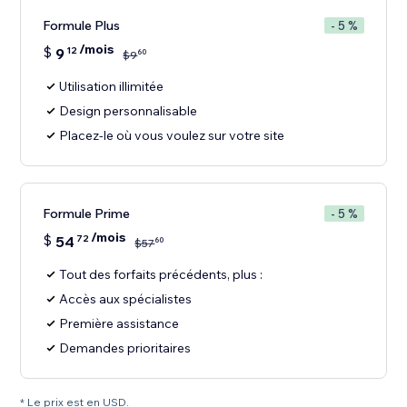
Formule Plus
- 5 %
/mois
$
9
12
60
$
9
Utilisation illimitée
Design personnalisable
Placez-le où vous voulez sur votre site
Formule Prime
- 5 %
/mois
$
54
72
60
$
57
Tout des forfaits précédents, plus :
Accès aux spécialistes
Première assistance
Demandes prioritaires
* Le prix est en USD.