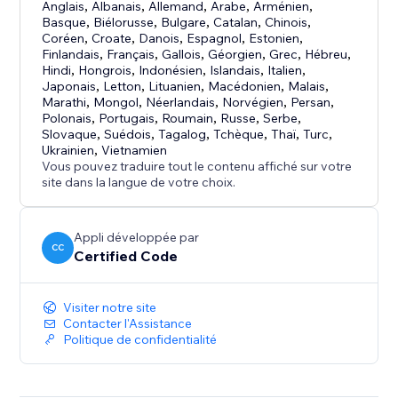
Anglais
,
Albanais
,
Allemand
,
Arabe
,
Arménien
,
TTFB & Load Time Checker Widget à votre site dès
Basque
,
Biélorusse
,
Bulgare
,
Catalan
,
Chinois
,
aujourd'hui.
Coréen
,
Croate
,
Danois
,
Espagnol
,
Estonien
,
Finlandais
,
Français
,
Gallois
,
Géorgien
,
Grec
,
Hébreu
,
Hindi
,
Hongrois
,
Indonésien
,
Islandais
,
Italien
,
Japonais
,
Letton
,
Lituanien
,
Macédonien
,
Malais
,
Marathi
,
Mongol
,
Néerlandais
,
Norvégien
,
Persan
,
Polonais
,
Portugais
,
Roumain
,
Russe
,
Serbe
,
Slovaque
,
Suédois
,
Tagalog
,
Tchèque
,
Thaï
,
Turc
,
Ukrainien
,
Vietnamien
Vous pouvez traduire tout le contenu affiché sur votre
site dans la langue de votre choix.
Appli développée par
CC
Certified Code
Visiter notre site
Contacter l'Assistance
Politique de confidentialité