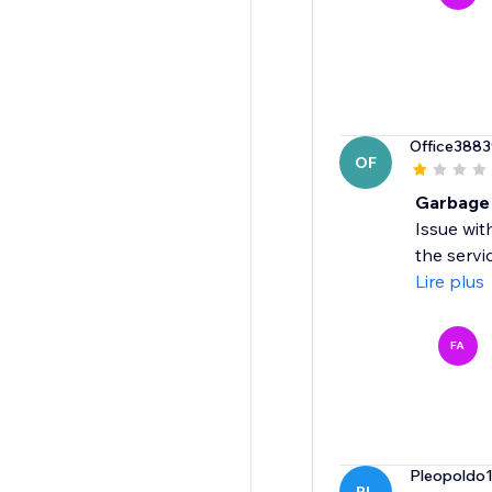
Office388
OF
Garbage
Issue wit
the servi
Lire plus
FA
Pleopoldo