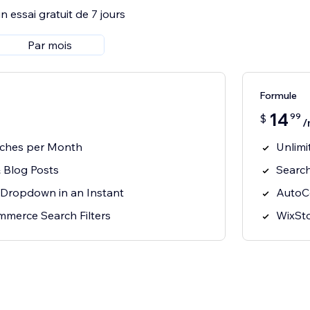
 essai gratuit de 7 jours
Par mois
Formule
14
99
$
/
rches per Month
Unlimi
 Blog Posts
Search
Dropdown in an Instant
AutoC
merce Search Filters
WixSto