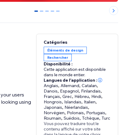
0
1
2
3
4
Catégories
Éléments de design
Rechercher
Disponibilité :
Cette application est disponible
dans le monde entier.
Langues de l'application :
Anglais
,
Allemand
,
Catalan
,
Danois
,
Espagnol
,
Finlandais
,
 your users
Français
,
Grec
,
Hébreu
,
Hindi
,
 looking using
Hongrois
,
Islandais
,
Italien
,
Japonais
,
Néerlandais
,
Norvégien
,
Polonais
,
Portugais
,
Roumain
,
Suédois
,
Tchèque
,
Turc
Vous pouvez traduire tout le
contenu affiché sur votre site
dans la langue de votre choix.