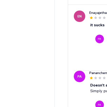
Enayajeth
EN
it sucks
FA
Panancherr
PA
Doesn't a
Simply pu
FA