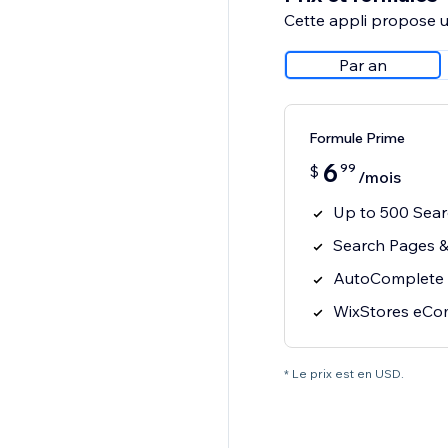
Cette appli propose un
Par an
Formule Prime
6
99
$
/mois
Up to 500 Sea
Search Pages &
AutoComplete 
WixStores eCom
* Le prix est en USD.