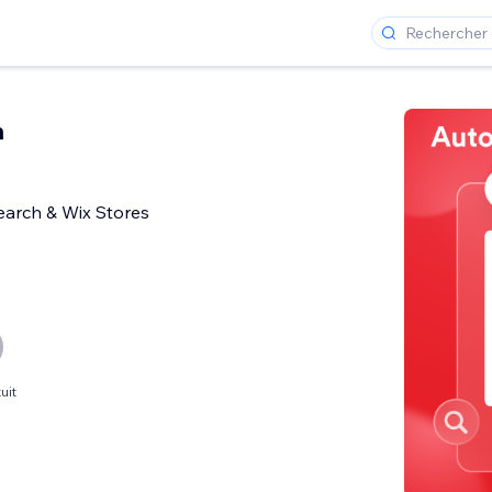
h
earch & Wix Stores
uit