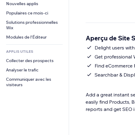
Conversion
Solutions d'entreposage
Nouvelles applis
PDF
Effets sur images
Chat
Dropshipping
Partage de fichiers
Populaires ce mois‑ci
Boutons et menus
Commentaires
Tarifs et abonnement
Actualités
Bannières et badges
Solutions professionnelles 
Téléphone
Financement participatif
Wix
Services de contenu
Calculateurs
Communauté
Alimentation et boissons
Aperçu de Site 
Modules de l'Éditeur
Effets de texte
Rechercher
Avis et commentaires
Météo
Delight users wit
CRM
APPLIS UTILES
Graphiques et tableaux
Get professional W
Collecter des prospects
Find eCommerce Pr
Analyser le trafic
Searchbar & Displa
Communiquer avec les 
visiteurs
Add a great instant se
easily find Products, 
reports and get