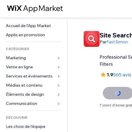
Accueil de l'App Market
Site Searc
Applis en promotion
Par
Fast Simon
CATÉGORIES
Professional S
Marketing
Filters
Vente en ligne
Publicités
1.9
565 avis
Mobile
Services et événements
Applis pour les boutiques
Données analytiques
Expédition et livraison
Médias et contenu
Hôtels
Réseaux sociaux
Boutons Vente
Événements
Éléments de design
Galerie
Référencement (SEO)
Cours en ligne
Restaurants
Musique
Cartes et navigation
Communication 
7 jours d'essai grat
Engagement
Impression à la demande
Immobilier
Podcasts
Confidentialité
Formulaires
Classement de sites
Comptabilité
DÉCOUVRIR
Réservations
Photographie
Horloge
Blog
E-mail
Coupons et fidélisation
Les choix de l'équipe
Vidéo
Modèles de pages
Sondages