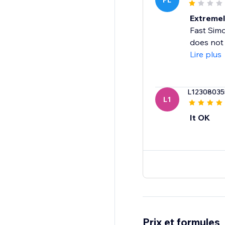
PL
Extremel
Fast Simo
does not 
Lire plus
L12308035
L1
It OK
Prix et formules