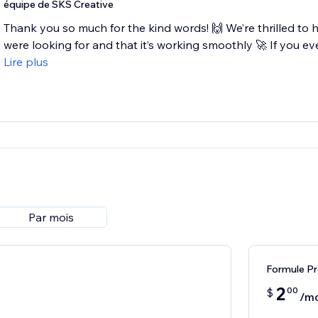
équipe de SKS Creative
Thank you so much for the kind words! 🙌 We’re thrilled to 
were looking for and that it’s working smoothly 🚀 If you eve
Lire plus
Par mois
Formule P
2
00
$
/mo