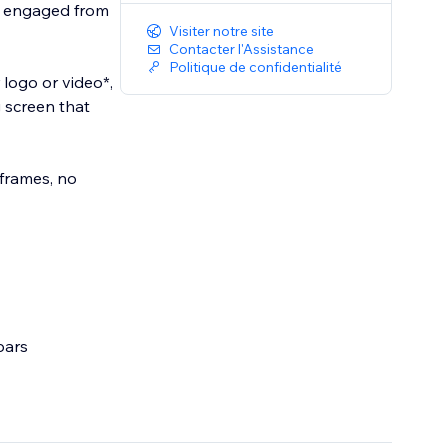
rs engaged from
Visiter notre site
Contacter l'Assistance
Politique de confidentialité
 logo or video*,
 screen that
iframes, no
bars
 gifs, full-