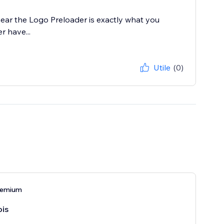
hear the Logo Preloader is exactly what you
r have...
Utile
(0)
remium
is