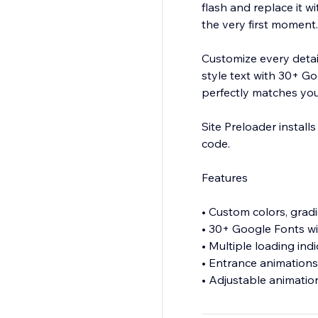
flash and replace it 
the very first moment.
Customize every detail
style text with 30+ G
perfectly matches your
Site Preloader install
code.
Features
• Custom colors, grad
• 30+ Google Fonts wi
• Multiple loading ind
• Entrance animations
• Adjustable animatio
• Save reusable anima
• Free plan with optio