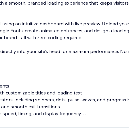
with a smooth, branded loading experience that keeps visito
 using an intuitive dashboard with live preview. Upload your
oogle Fonts, create animated entrances, and design a loading
 brand - all with zero coding required.
s directly into your site's head for maximum performance. No 
ients
th customizable titles and loading text
icators, including spinners, dots, pulse, waves, and progress 
 and smooth exit transitions
n speed, timing, and display frequency
tion presets
nal *Premium upgrade to remove watermark, use logos, images,