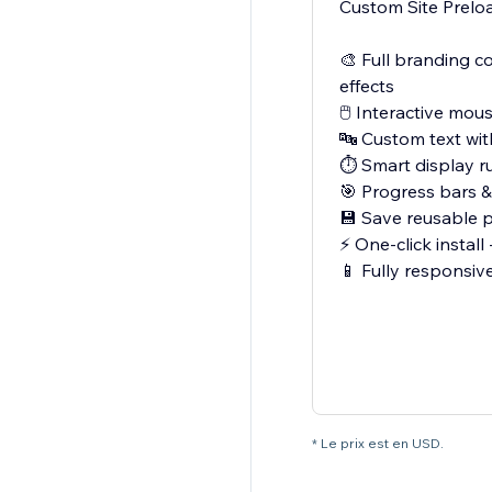
Custom Site Preloa
🎨 Full branding co
effects
🖱️ Interactive mous
🔤 Custom text wi
⏱️ Smart display r
🎯 Progress bars &
💾 Save reusable 
⚡ One-click instal
📱 Fully responsiv
* Le prix est en USD.