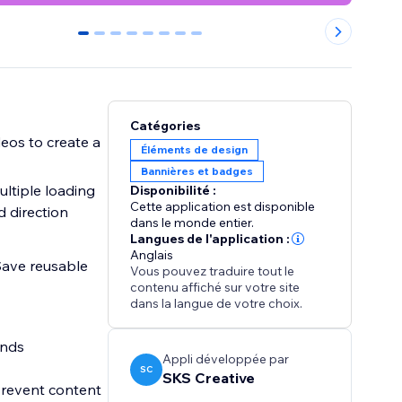
0
1
2
3
4
5
6
7
Catégories
deos to create a
Éléments de design
Bannières et badges
Disponibilité :
Cette application est disponible
d direction
dans le monde entier.
Langues de l'application :
Anglais
 Save reusable
Vous pouvez traduire tout le
contenu affiché sur votre site
dans la langue de votre choix.
onds
Appli développée par
SC
SKS Creative
 Prevent content