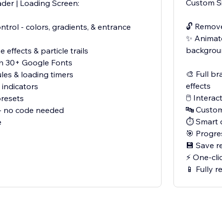
Custom Si
der | Loading Screen:
🔓 Remov
ntrol - colors, gradients, & entrance
✨ Animate
backgrou
e effects & particle trails
th 30+ Google Fonts
🎨 Full br
ules & loading timers
effects
 indicators
🖱️ Intera
presets
🔤 Custom
l - no code needed
⏱️ Smart 
e
🎯 Progre
💾 Save r
⚡ One-cli
📱 Fully r