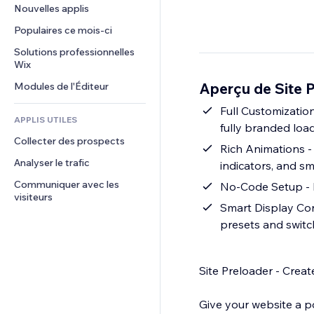
Conversion
Solutions d'entreposage
Nouvelles applis
PDF
Effets sur images
Chat
Dropshipping
Partage de fichiers
Populaires ce mois‑ci
Boutons et menus
Commentaires
Tarifs et abonnement
Actualités
Bannières et badges
Solutions professionnelles 
Téléphone
Financement participatif
Wix
Services de contenu
Calculateurs
Communauté
Alimentation et boissons
Aperçu de Site 
Modules de l'Éditeur
Effets de texte
Rechercher
Avis et commentaires
Météo
Full Customization
CRM
APPLIS UTILES
fully branded load
Graphiques et tableaux
Collecter des prospects
Rich Animations - Upload your own Lottie or Rive animation or choose from multiple loadin
Analyser le trafic
indicators, and s
Communiquer avec les 
No-Code Setup - I
visiteurs
Smart Display Con
presets and switc
Site Preloader - Crea
Give your website a po