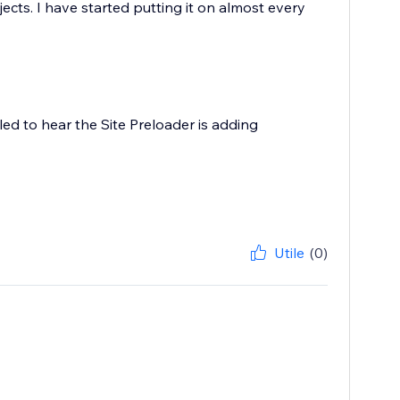
cts. I have started putting it on almost every
ed to hear the Site Preloader is adding
Utile
(0)