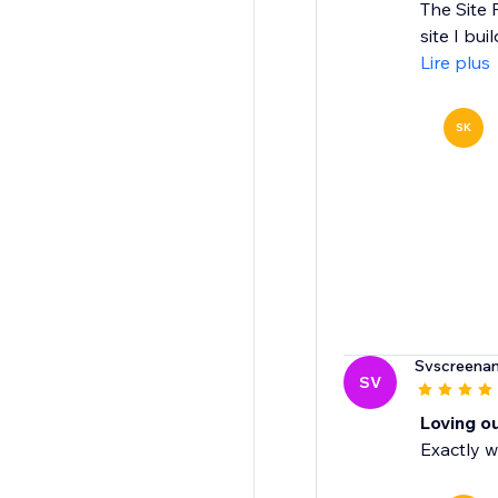
The Site 
site I bui
Lire plus
SK
Svscreena
SV
Loving o
Exactly w