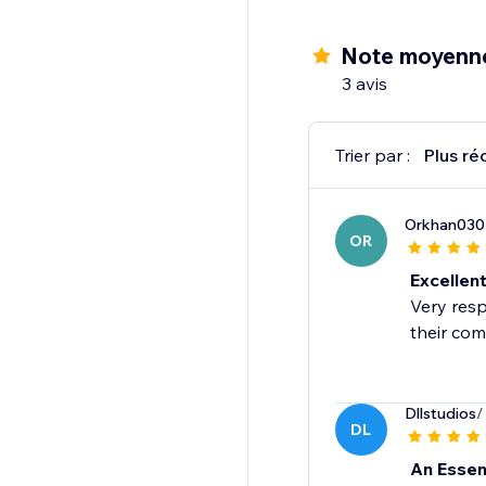
screen video backgrou
Note moyenn
3 avis
Trier par :
Plus ré
Orkhan030
OR
Excellen
Very resp
their com
Dllstudios
/
DL
An Essent