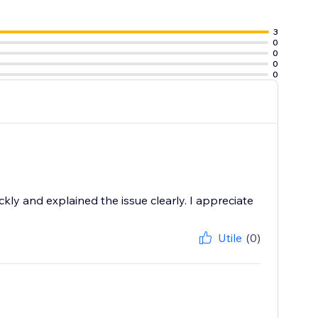
3
0
0
0
0
ly and explained the issue clearly. I appreciate
Utile
(0)