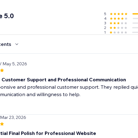
nd, and Lottie and Rive animations *
5
e 5.0
4
3
2
1
cents
/ May 5, 2026
t Customer Support and Professional Communication
onsive and professional customer support. They replied quick
munication and willingness to help.
 Mar 23, 2026
ial Final Polish for Professional Website