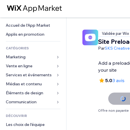
Accueil de l'App Market
Validée par Wix
Applis en promotion
Site Prelo
Par
SKS Creative
CATÉGORIES
Marketing
Add a preloade
Vente en ligne
Publicités
your site
Mobile
Services et événements
Applis pour les boutiques
5.0
3 avis
Données analytiques
Expédition et livraison
Médias et contenu
Hôtels
Réseaux sociaux
Boutons Vente
Événements
Éléments de design
Galerie
Référencement (SEO)
Cours en ligne
Restaurants
Musique
Cartes et navigation
Communication 
Engagement
Impression à la demande
Immobilier
Podcasts
Confidentialité
Formulaires
Offre non payante
Classement de sites
Comptabilité
DÉCOUVRIR
Réservations
Photographie
Horloge
Blog
E-mail
Coupons et fidélisation
Les choix de l'équipe
Vidéo
Modèles de pages
Sondages