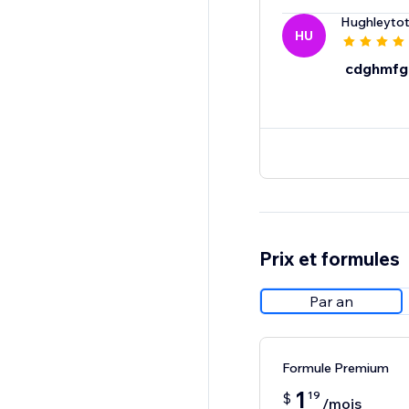
Hughleytot
HU
cdghmfg
Prix et formules
Par an
Formule Premium
1
19
$
/mois