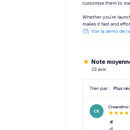
customize them to ma
Whether you’re launch
makes it fast and effor
Voir la démo de l'
Note moyenne
23 avis
Trier par :
Plus ré
Creandmx
/
CR
d
d