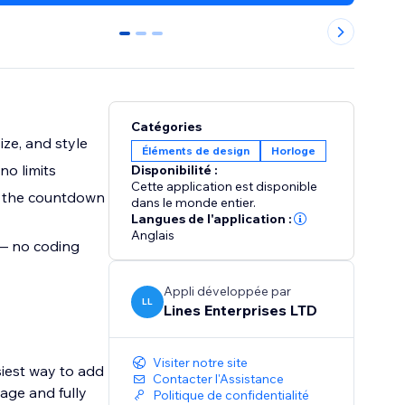
0
1
2
Catégories
ze, and style
Éléments de design
Horloge
no limits
Disponibilité :
Cette application est disponible
n the countdown
dans le monde entier.
Langues de l'application :
Anglais
 — no coding
Appli développée par
LL
Lines Enterprises LTD
Visiter notre site
siest way to add
Contacter l'Assistance
age and fully
Politique de confidentialité