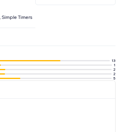
, Simple Timers
13
1
2
2
5