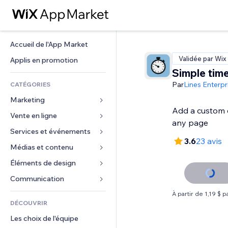
Accueil de l'App Market
Validée par Wix
Applis en promotion
Simple tim
Par
Lines Enterp
CATÉGORIES
Marketing
Add a custom 
Vente en ligne
Publicités
any page
Mobile
Services et événements
Applis pour les boutiques
3.6
23 avis
Données analytiques
Expédition et livraison
Médias et contenu
Hôtels
Réseaux sociaux
Boutons Vente
Événements
Éléments de design
Galerie
Référencement (SEO)
Cours en ligne
Restaurants
Musique
Cartes et navigation
Communication 
Engagement
Impression à la demande
Immobilier
Podcasts
Confidentialité
Formulaires
À partir de 1,19 $ 
Classement de sites
Comptabilité
DÉCOUVRIR
Réservations
Photographie
Horloge
Blog
E-mail
Coupons et fidélisation
Les choix de l'équipe
Vidéo
Modèles de pages
Sondages