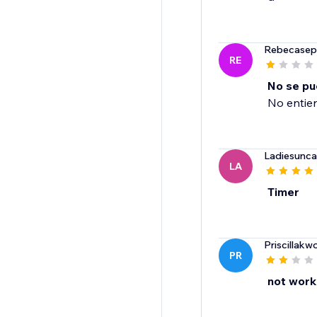
Rebecasep
RE
No se pu
No entie
Ladiesunc
LA
Timer
Priscillakw
PR
not work