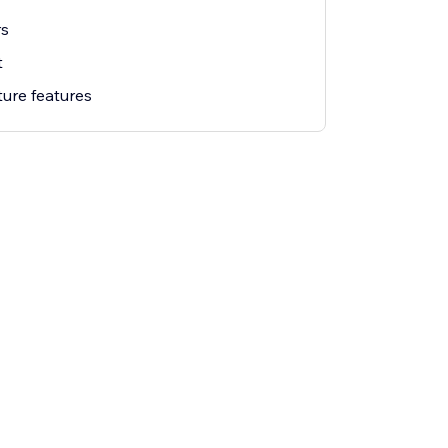
rs
t
ture features