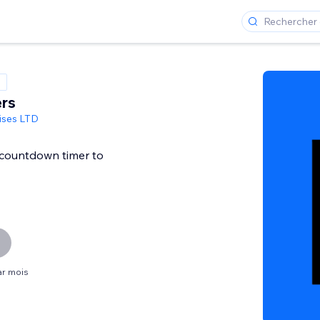
ers
rises LTD
countdown timer to
par mois