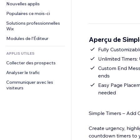
Conversion
Solutions d'entreposage
Nouvelles applis
PDF
Effets sur images
Chat
Dropshipping
Partage de fichiers
Populaires ce mois‑ci
Boutons et menus
Commentaires
Tarifs et abonnement
Actualités
Bannières et badges
Solutions professionnelles 
Téléphone
Financement participatif
Wix
Services de contenu
Calculateurs
Communauté
Alimentation et boissons
Aperçu de Simpl
Modules de l'Éditeur
Effets de texte
Rechercher
Avis et commentaires
Météo
Fully Customizabl
CRM
APPLIS UTILES
Graphiques et tableaux
Unlimited Timers: 
Collecter des prospects
Custom End Messa
Analyser le trafic
ends
Communiquer avec les 
Easy Page Placeme
visiteurs
needed
Simple Timers – Add
Create urgency, highl
countdown timers to yo