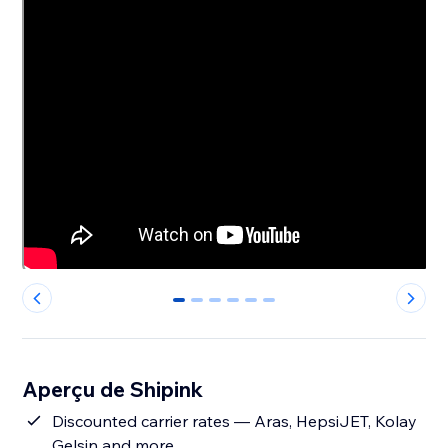
0
1
2
3
4
5
Aperçu de Shipink
Discounted carrier rates — Aras, HepsiJET, Kolay
Gelsin and more