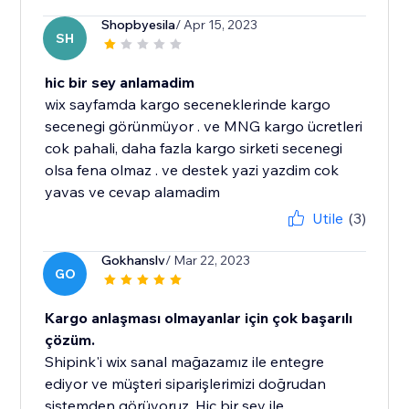
Shopbyesila
/ Apr 15, 2023
SH
hic bir sey anlamadim
wix sayfamda kargo seceneklerinde kargo
secenegi görünmüyor . ve MNG kargo ücretleri
cok pahali, daha fazla kargo sirketi secenegi
olsa fena olmaz . ve destek yazi yazdim cok
yavas ve cevap alamadim
Utile
(3)
Gokhanslv
/ Mar 22, 2023
GO
Kargo anlaşması olmayanlar için çok başarılı
çözüm.
Shipink'i wix sanal mağazamız ile entegre
ediyor ve müşteri siparişlerimizi doğrudan
sistemden görüyoruz. Hiç bir şey ile