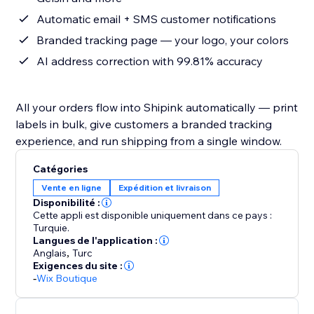
Automatic email + SMS customer notifications
Branded tracking page — your logo, your colors
AI address correction with 99.81% accuracy
All your orders flow into Shipink automatically — print
labels in bulk, give customers a branded tracking
experience, and run shipping from a single window.
Catégories
Vente en ligne
Expédition et livraison
Disponibilité :
Cette appli est disponible uniquement dans ce pays :
Turquie.
Langues de l'application :
Anglais
,
Turc
Exigences du site :
-
Wix Boutique