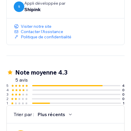
Appli développée par
S
Shipink
Visiter notre site
Contacter l'Assistance
Politique de confidentialité
Note moyenne 4.3
5 avis
5
4
4
0
3
0
2
0
1
1
Trier par :
Plus récents