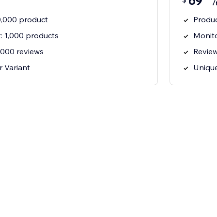
69
/
10,000 product
Produc
t: 1,000 products
Monito
0,000 reviews
Review
 Variant
Unique