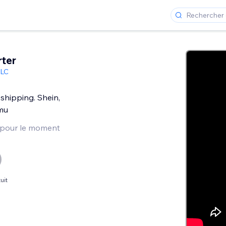
ter
LLC
shipping. Shein,
emu
 pour le moment
uit