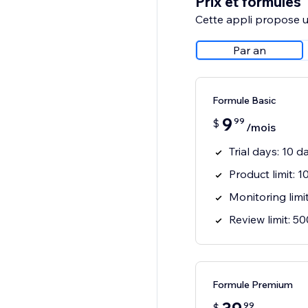
Prix et formules
Cette appli propose un
Par an
Formule Basic
9
99
$
/mois
Trial days: 10 d
Product limit: 
Monitoring limi
Review limit: 5
Formule Premium
99
$