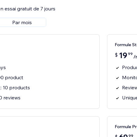
 essai gratuit de 7 jours
Par mois
Formule S
19
99
$
/
ays
Produc
100 product
Monito
t: 10 products
Review
00 reviews
Unique
Formule P
99
$