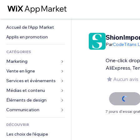
Accueil de l'App Market
ShionImpor
Applis en promotion
Par
CodeTitans 
CATÉGORIES
One-click drop
Marketing
AliExpress, T
Vente en ligne
Publicités
Aucun avis
Mobile
Services et événements
Applis pour les boutiques
Données analytiques
Expédition et livraison
Médias et contenu
Hôtels
Réseaux sociaux
Boutons Vente
Événements
Éléments de design
Galerie
Référencement (SEO)
Cours en ligne
Restaurants
Musique
Cartes et navigation
Communication 
7 jours d'essai grat
Engagement
Impression à la demande
Immobilier
Podcasts
Confidentialité
Formulaires
Classement de sites
Comptabilité
DÉCOUVRIR
Réservations
Photographie
Horloge
Blog
E-mail
Coupons et fidélisation
Les choix de l'équipe
Vidéo
Modèles de pages
Sondages