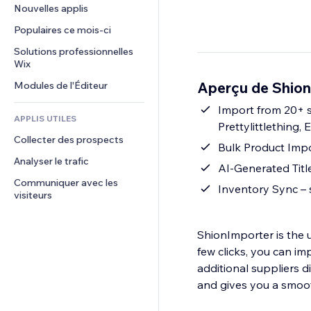
Conversion
Solutions d'entreposage
Nouvelles applis
PDF
Effets sur images
Chat
Dropshipping
Partage de fichiers
Populaires ce mois‑ci
Boutons et menus
Commentaires
Tarifs et abonnement
Actualités
Bannières et badges
Solutions professionnelles 
Téléphone
Financement participatif
Wix
Services de contenu
Calculateurs
Communauté
Alimentation et boissons
Aperçu de Shion
Modules de l'Éditeur
Effets de texte
Rechercher
Avis et commentaires
Météo
Import from 20+ s
CRM
APPLIS UTILES
Prettylittlething,
Graphiques et tableaux
Collecter des prospects
Bulk Product Impor
Analyser le trafic
AI-Generated Titl
Communiquer avec les 
Inventory Sync – s
visiteurs
ShionImporter is the u
few clicks, you can i
additional suppliers 
and gives you a smoot