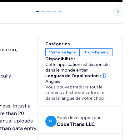
0
1
2
3
4
Catégories
 Amazon,
Vente en ligne
Dropshipping
Disponibilité :
Cette application est disponible
dans le monde entier.
cally
Langues de l'application :
Anglais
Vous pouvez traduire tout le
contenu affiché sur votre site
dans la langue de votre choix.
ess. In just a
ore than 20
Appli développée par
manual uploads
CL
CodeTitans LLC
than data entry.