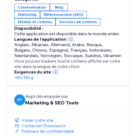
or dozens, Set & Forget makes the process fast,
Communication
Blog
reliable, and stress-free.
Marketing
Référencement (SEO)
Médias et contenu
Services de contenu
Perfect for anyone who wants to maintain an active
Disponibilité :
blog, improve visibility, and save time — without
Cette application est disponible dans le monde entier.
complicated setups or daily management.
Langues de l'application :
Anglais
,
Albanais
,
Allemand
,
Arabe
,
Basque
,
Bulgare
,
Chinois
,
Espagnol
,
Français
,
Indonésien
,
Set it once, and let your blog work for you.
Néerlandais
,
Norvégien
,
Slovaque
,
Suédois
,
Ukrainien
Vous pouvez traduire tout le contenu affiché sur votre
site dans la langue de votre choix.
Exigences du site :
-
Wix Blog
Appli développée par
MT
Marketing & SEO Tools
Visiter notre site
Contacter l'Assistance
Politique de confidentialité