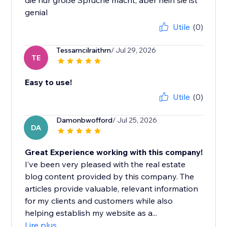
die nur große Sprüche macht, aber nein sie ist
genial
Utile
(0)
Tessamcilraithrn
/ Jul 29, 2026
TE
Easy to use!
Utile
(0)
Damonbwofford
/ Jul 25, 2026
DA
Great Experience working with this company!
I’ve been very pleased with the real estate
blog content provided by this company. The
articles provide valuable, relevant information
for my clients and customers while also
helping establish my website as a...
Lire plus