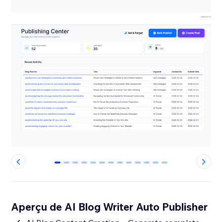
0
1
2
3
4
5
6
7
8
9
10
11
12
Aperçu de AI Blog Writer Auto Publisher