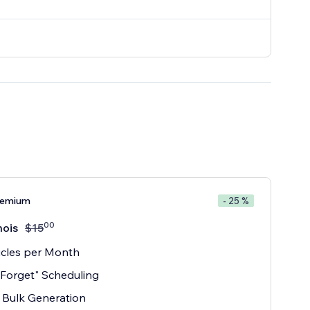
remium
- 25 %
00
mois
$
15
icles per Month
 Forget" Scheduling
k Bulk Generation