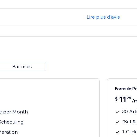
Lire plus d'avis
Par mois
Formule P
11
25
$
/
30 Art
le per Month
"Set &
Scheduling
1-Clic
neration