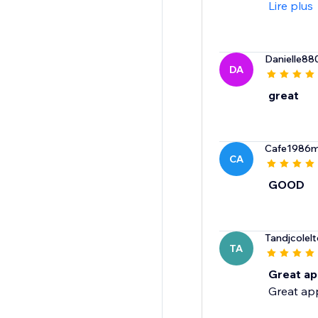
Lire plus
Danielle88
DA
great
Cafe1986m
CA
GOOD
Tandjcolelt
TA
Great a
Great app