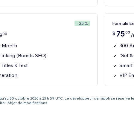
Formule En
- 25 %
75
00
$
00
0
/
er Month
300 Ar
 Linking (Boosts SEO)
"Set &
Titles & Text
Smart 
neration
VIP Em
squ'au 30 octobre 2026 à 23 h 59 UTC. Le développeur de l'appli se réserve le
re l'objet de modifications.