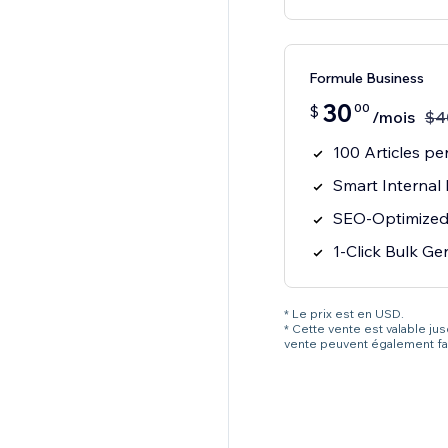
Formule Business
30
00
$
/mois
$
4
100 Articles p
Smart Internal
SEO-Optimized 
1-Click Bulk Ge
* Le prix est en USD.
* Cette vente est valable ju
vente peuvent également fai