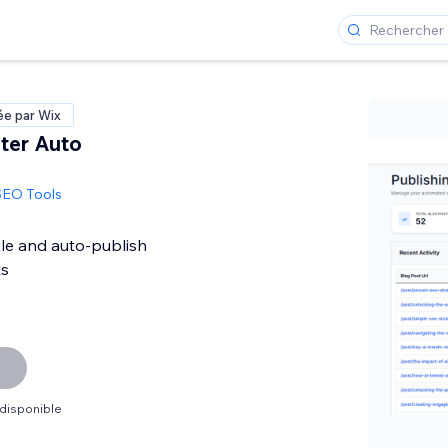
ée par Wix
iter Auto
SEO Tools
le and auto-publish
ts
 disponible