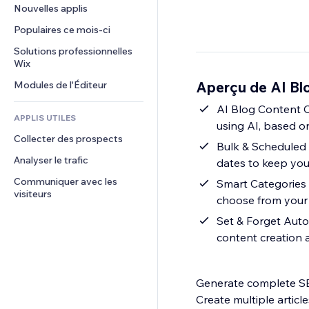
Conversion
Solutions d'entreposage
Nouvelles applis
PDF
Effets sur images
Chat
Dropshipping
Partage de fichiers
Populaires ce mois‑ci
Boutons et menus
Commentaires
Tarifs et abonnement
Actualités
Bannières et badges
Solutions professionnelles 
Téléphone
Financement participatif
Wix
Services de contenu
Calculateurs
Communauté
Alimentation et boissons
Aperçu de AI Blo
Modules de l'Éditeur
Effets de texte
Rechercher
Avis et commentaires
Météo
AI Blog Content C
CRM
APPLIS UTILES
using AI, based o
Graphiques et tableaux
Collecter des prospects
Bulk & Scheduled 
Analyser le trafic
dates to keep you
Communiquer avec les 
Smart Categories 
visiteurs
choose from your e
Set & Forget Auto
content creation 
Generate complete SE
Create multiple articl