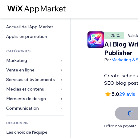
Accueil de l'App Market
- 25 %
Valid
Applis en promotion
AI Blog Wr
CATÉGORIES
Publisher
Par
Marketing & 
Marketing
Vente en ligne
Publicités
Create, schedu
Mobile
Services et événements
Applis pour les boutiques
SEO blog pos
Données analytiques
Expédition et livraison
Médias et contenu
Hôtels
5.0
29 avis
Réseaux sociaux
Boutons Vente
Événements
Éléments de design
Galerie
Référencement (SEO)
Cours en ligne
Restaurants
Musique
Cartes et navigation
Communication 
Engagement
Impression à la demande
Immobilier
Podcasts
Confidentialité
Formulaires
Classement de sites
Comptabilité
DÉCOUVRIR
Réservations
Photographie
Horloge
Blog
Offre non payante
E-mail
Coupons et fidélisation
Les choix de l'équipe
Vidéo
Modèles de pages
Sondages