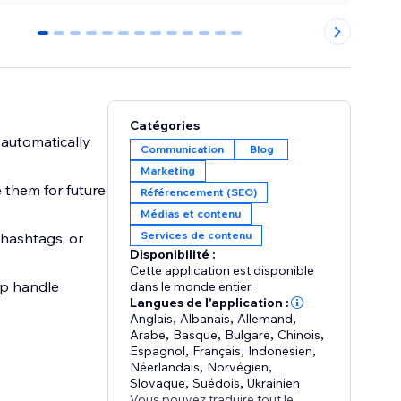
0
1
2
3
4
5
6
7
8
9
10
11
12
Catégories
 automatically
Communication
Blog
Marketing
 them for future
Référencement (SEO)
Médias et contenu
Services de contenu
 hashtags, or
Disponibilité :
Cette application est disponible
pp handle
dans le monde entier.
Langues de l'application :
Anglais
,
Albanais
,
Allemand
,
Arabe
,
Basque
,
Bulgare
,
Chinois
,
Espagnol
,
Français
,
Indonésien
,
Néerlandais
,
Norvégien
,
Slovaque
,
Suédois
,
Ukrainien
Vous pouvez traduire tout le