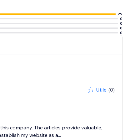
29
0
0
0
0
Utile
(0)
this company. The articles provide valuable,
stablish my website as a...