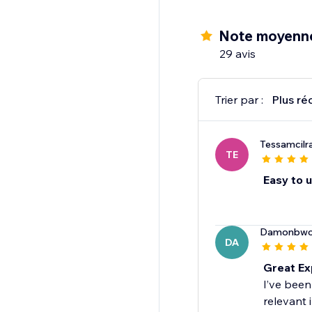
Note moyenn
29 avis
Trier par :
Plus ré
Tessamcilra
TE
Easy to u
Damonbwo
DA
Great Ex
I’ve been
relevant 