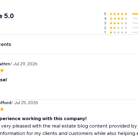
5
e 5.0
4
3
2
1
cents
ithrn
/ Jul 29, 2026
se!
fford
/ Jul 25, 2026
perience working with this company!
 very pleased with the real estate blog content provided by 
information for my clients and customers while also helping e