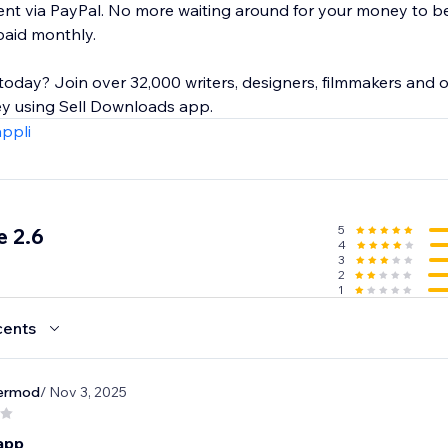
nt via PayPal. No more waiting around for your money to b
paid monthly.
 today? Join over 32,000 writers, designers, filmmakers and 
 using Sell Downloads app.
appli
5
 2.6
4
3
2
1
cents
iermod
/ Nov 3, 2025
 app