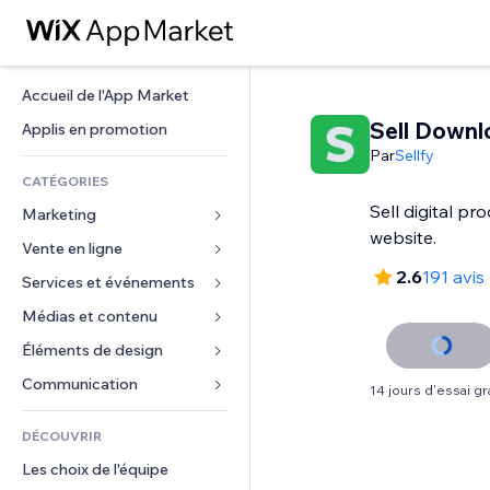
Accueil de l'App Market
Sell Downl
Applis en promotion
Par
Sellfy
CATÉGORIES
Sell digital pr
Marketing
website.
Vente en ligne
Publicités
2.6
191 avis
Mobile
Services et événements
Applis pour les boutiques
Données analytiques
Expédition et livraison
Médias et contenu
Hôtels
Réseaux sociaux
Boutons Vente
Événements
Éléments de design
Galerie
Référencement (SEO)
Cours en ligne
Restaurants
Musique
Cartes et navigation
Communication 
14 jours d'essai gra
Engagement
Impression à la demande
Immobilier
Podcasts
Confidentialité
Formulaires
Classement de sites
Comptabilité
DÉCOUVRIR
Réservations
Photographie
Horloge
Blog
E-mail
Coupons et fidélisation
Les choix de l'équipe
Vidéo
Modèles de pages
Sondages