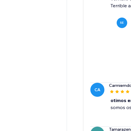
Terrible 
SE
Carmiemdo
CA
otimos 
somos os
Tamarazen