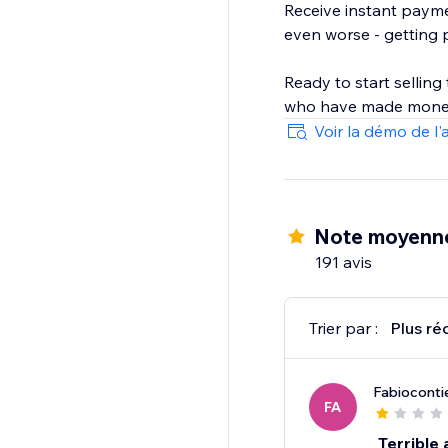
Receive instant payme
even worse - getting 
Ready to start selling
who have made money
Voir la démo de l'
Note moyenne
191 avis
Trier par :
Plus ré
Fabiocont
FA
Terrible