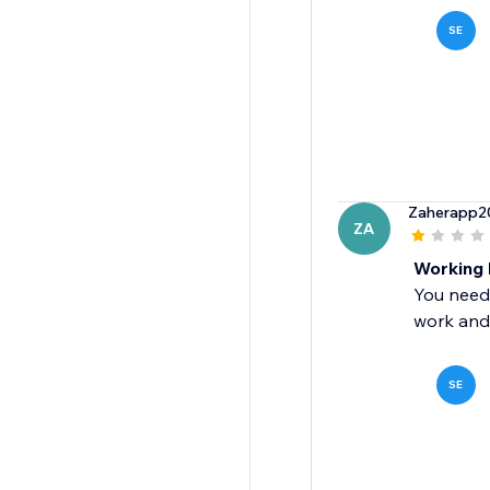
SE
Zaherapp2
ZA
Working b
You need 
work and 
SE