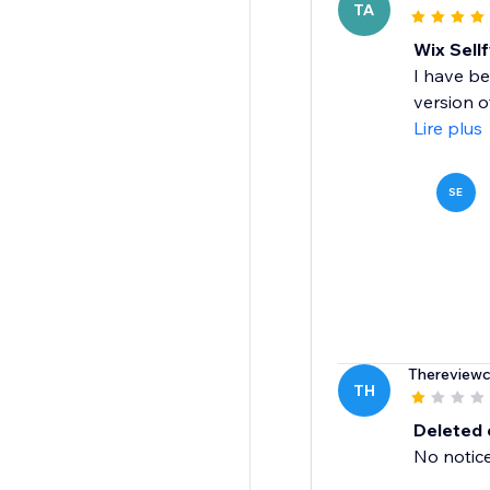
TA
Wix Sellf
I have be
version o
Lire plus
SE
Thereview
TH
Deleted 
No notice