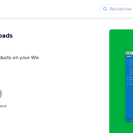
oads
oducts on your Wix
tuit