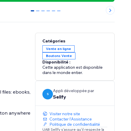
0
1
2
3
4
5
Catégories
Vente en ligne
Boutons Vente
Disponibilité :
Cette application est disponible
dans le monde entier.
Appli développée par
 files: ebooks,
S
Sellfy
utton anywhere
Visiter notre site
Contacter l'Assistance
Politique de confidentialité
UAB Sellfy s'assure qu'il respecte la