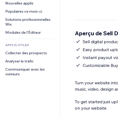
Conversion
Solutions d'entreposage
Nouvelles applis
PDF
Effets sur images
Chat
Dropshipping
Partage de fichiers
Populaires ce mois‑ci
Boutons et menus
Commentaires
Tarifs et abonnement
Actualités
Bannières et badges
Solutions professionnelles 
Téléphone
Financement participatif
Wix
Services de contenu
Calculateurs
Communauté
Alimentation et boissons
Aperçu de Sell 
Modules de l'Éditeur
Effets de texte
Rechercher
Avis et commentaires
Météo
Sell digital produc
CRM
APPLIS UTILES
Graphiques et tableaux
Easy product upl
Collecter des prospects
Instant payout vi
Analyser le trafic
Customizable Bu
Communiquer avec les 
visiteurs
Turn your website into 
music, video, design a
To get started just u
on your website.