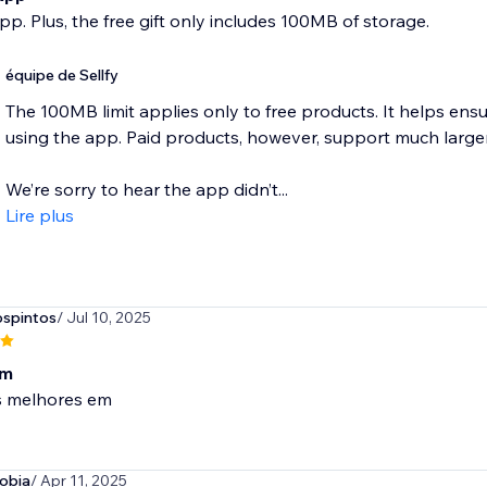
app. Plus, the free gift only includes 100MB of storage.
équipe de Sellfy
The 100MB limit applies only to free products. It helps en
using the app. Paid products, however, support much larger f
We’re sorry to hear the app didn’t...
Lire plus
spintos
/ Jul 10, 2025
em
 melhores em
obia
/ Apr 11, 2025