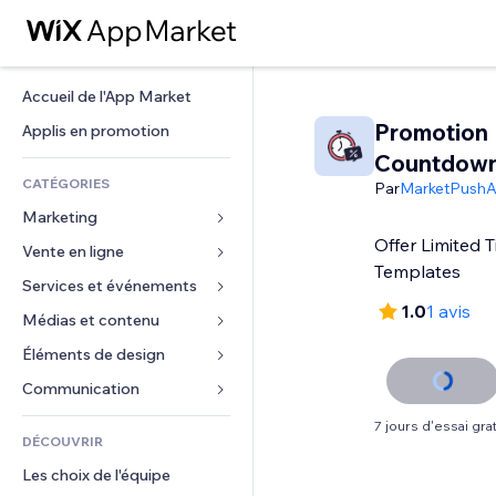
Accueil de l'App Market
Promotion
Applis en promotion
Countdown
CATÉGORIES
Par
MarketPush
Marketing
Offer Limited 
Vente en ligne
Publicités
Templates
Mobile
Services et événements
Applis pour les boutiques
1.0
1 avis
Données analytiques
Expédition et livraison
Médias et contenu
Hôtels
Réseaux sociaux
Boutons Vente
Événements
Éléments de design
Galerie
Référencement (SEO)
Cours en ligne
Restaurants
Musique
Cartes et navigation
Communication 
Engagement
Impression à la demande
Immobilier
Podcasts
Confidentialité
Formulaires
7 jours d'essai grat
Classement de sites
Comptabilité
DÉCOUVRIR
Réservations
Photographie
Horloge
Blog
E-mail
Coupons et fidélisation
Les choix de l'équipe
Vidéo
Modèles de pages
Sondages