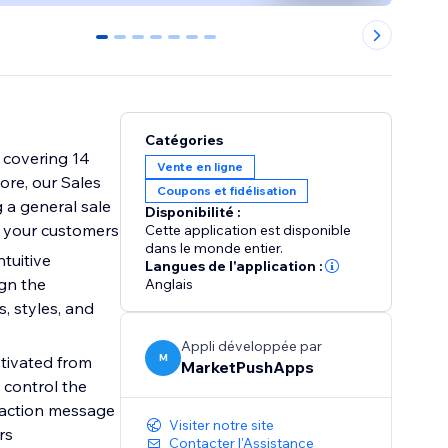
0
1
2
3
4
5
6
Catégories
 covering 14
Vente en ligne
ore, our Sales
Coupons et fidélisation
 a general sale
Disponibilité :
e your customers
Cette application est disponible
dans le monde entier.
tuitive
Langues de l'application :
ign the
Anglais
, styles, and
Appli développée par
M
tivated from
MarketPushApps
 control the
-action message
Visiter notre site
rs
Contacter l'Assistance