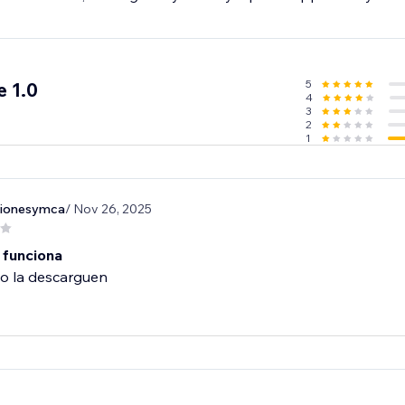
5
 1.0
4
3
2
1
ionesymca
/ Nov 26, 2025
 funciona
no la descarguen