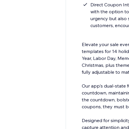
Direct Coupon Int
with the option to
urgency but also 
customers, encour
Elevate your sale eve
templates for 14 holi
Year, Labor Day, Memo
Christmas, plus theme
fully adjustable to ma
Our app's dual-state 
countdown, maintaining
the countdown, bolste
coupons, they must be
Designed for simplici