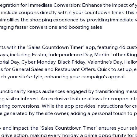
egration for Immediate Conversion: Enhance the impact of y
 include coupons directly within your countdown timer. This 
simplifies the shopping experience by providing immediate v
aging faster conversions and boosting sales
nts with the "Sales Countdown Timer" app, featuring 46 cus
days, including Easter, Independence Day, Martin Luther King
rial Day, Cyber Monday, Black Friday, Valentine's Day, Hall
s for General Sales and Restaurant Offers. Quick to set up, 
tch your site's style, enhancing your campaign's appeal.
functionality keeps audiences engaged by transitioning mes
 visitor interest. An exclusive feature allows for coupon int
ring conversions. While the app provides instructions for c
 generated by the site owner, adding a personal touch to 
ty and impact, the "Sales Countdown Timer" ensures your sal