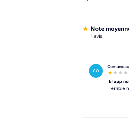
Note moyenne
1 avis
Comunicac
CO
El app no
Terrible 