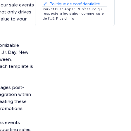
Politique de confidentialité
our sale events
Market Push Apps SRL s'assure qu'il
not only drives
respecte la législation commerciale
alue to your
de l'UE.
Plus d'info
tomizable
 Jr. Day, New
oween,
each template is
sages post-
egration within
reating these
promotions.
es events