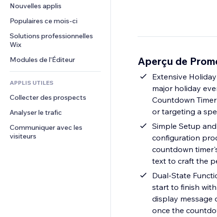
Conversion
Solutions d'entreposage
Nouvelles applis
PDF
Effets sur images
Chat
Dropshipping
Partage de fichiers
Populaires ce mois‑ci
Boutons et menus
Commentaires
Tarifs et abonnement
Actualités
Bannières et badges
Solutions professionnelles 
Téléphone
Financement participatif
Wix
Services de contenu
Calculateurs
Communauté
Alimentation et boissons
Aperçu de Prom
Modules de l'Éditeur
Effets de texte
Rechercher
Avis et commentaires
Météo
Extensive Holiday
CRM
APPLIS UTILES
major holiday eve
Graphiques et tableaux
Collecter des prospects
Countdown Timer e
or targeting a sp
Analyser le trafic
Simple Setup and 
Communiquer avec les 
visiteurs
configuration proc
countdown timer's 
text to craft the
Dual-State Functi
start to finish wi
display message d
once the countdow