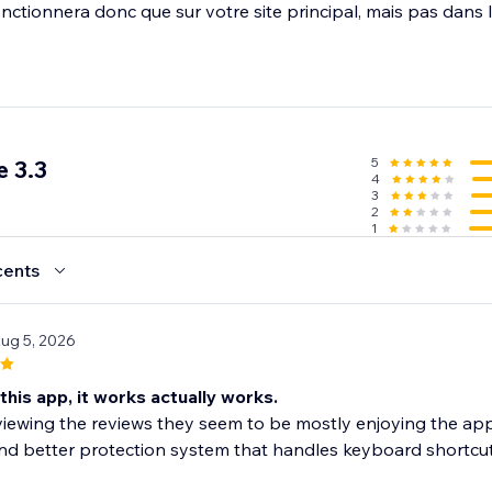
 fonctionnera donc que sur votre site principal, mais pas dans 
5
 3.3
4
3
2
1
cents
Aug 5, 2026
this app, it works actually works.
ewing the reviews they seem to be mostly enjoying the app 
nd better protection system that handles keyboard shortcuts