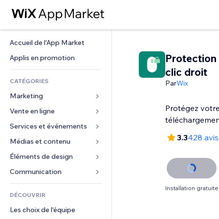
Accueil de l'App Market
Protection 
Applis en promotion
clic droit
CATÉGORIES
Par
Wix
Marketing
Protégez votre
Vente en ligne
Publicités
téléchargement
Mobile
Services et événements
Applis pour les boutiques
3.3
428 avis
Données analytiques
Expédition et livraison
Médias et contenu
Hôtels
Réseaux sociaux
Boutons Vente
Événements
Éléments de design
Galerie
Référencement (SEO)
Cours en ligne
Restaurants
Musique
Cartes et navigation
Communication 
Engagement
Impression à la demande
Immobilier
Podcasts
Confidentialité
Formulaires
Installation gratuite
Classement de sites
Comptabilité
DÉCOUVRIR
Réservations
Photographie
Horloge
Blog
E-mail
Coupons et fidélisation
Les choix de l'équipe
Vidéo
Modèles de pages
Sondages