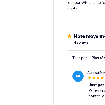
l'éditeur Wix, elle ne
Note moyenne
428 avis
Trier par :
Plus ré
Aurawulf
/ 
AU
Just got 
When revi
control a