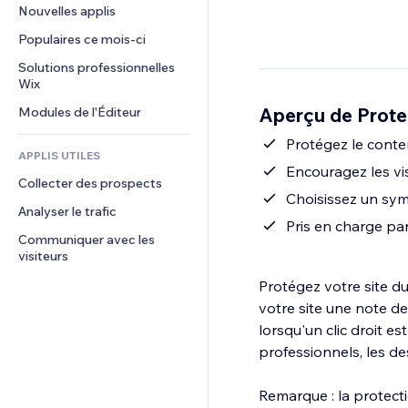
Conversion
Solutions d'entreposage
Nouvelles applis
PDF
Effets sur images
Chat
Dropshipping
Partage de fichiers
Populaires ce mois‑ci
Boutons et menus
Commentaires
Tarifs et abonnement
Actualités
Bannières et badges
Solutions professionnelles 
Téléphone
Financement participatif
Wix
Services de contenu
Calculateurs
Communauté
Alimentation et boissons
Aperçu de Protect
Modules de l'Éditeur
Effets de texte
Rechercher
Avis et commentaires
Météo
Protégez le conten
CRM
APPLIS UTILES
Graphiques et tableaux
Encouragez les vis
Collecter des prospects
Choisissez un sym
Analyser le trafic
Pris en charge par
Communiquer avec les 
visiteurs
Protégez votre site du
votre site une note de
lorsqu'un clic droit e
professionnels, les d
Remarque : la protectio