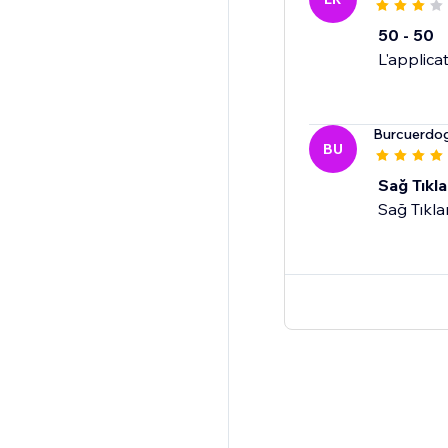
50 - 50
L'applica
Burcuerdo
BU
Sağ Tıkl
Sağ Tıkl