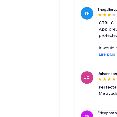
Thegallery
TH
CTRL C
App preve
protected
It would b
Lire plus
Johanncon
JO
Perfecta
Me ayuda
Ericdphot
ER