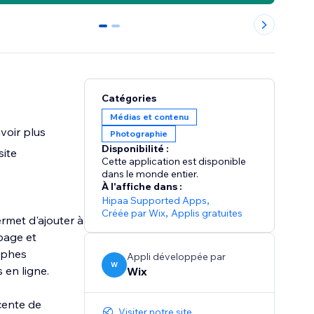
0
1
Catégories
Médias et contenu
voir plus
Photographie
Disponibilité :
site
Cette application est disponible
dans le monde entier.
À l'affiche dans :
Hipaa Supported Apps
,
Créée par Wix
,
Applis gratuites
ermet d'ajouter à
 page et
raphes
Appli développée par
W
 en ligne.
Wix
écente de
Visiter notre site