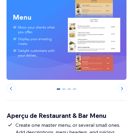
0
1
2
3
Aperçu de Restaurant & Bar Menu
Create one master menu, or several small ones.
Add descriptions, menu headers, and pricing