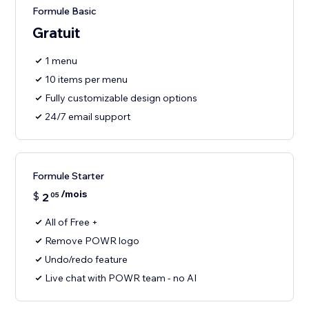
Formule Basic
Gratuit
1 menu
10 items per menu
Fully customizable design options
24/7 email support
Formule Starter
/mois
$
2
05
All of Free +
Remove POWR logo
Undo/redo feature
Live chat with POWR team - no AI