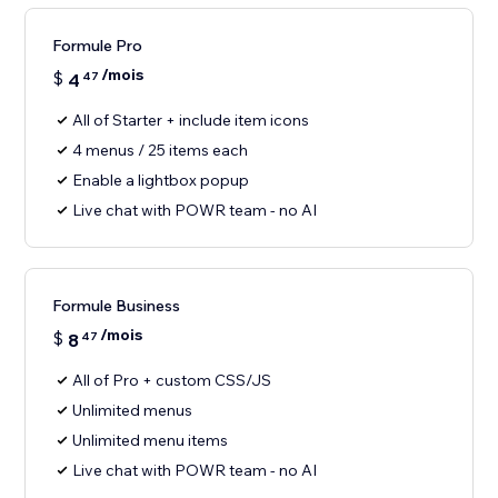
Formule Pro
/mois
$
4
47
All of Starter + include item icons
4 menus / 25 items each
Enable a lightbox popup
Live chat with POWR team - no AI
Formule Business
/mois
$
8
47
All of Pro + custom CSS/JS
Unlimited menus
Unlimited menu items
Live chat with POWR team - no AI