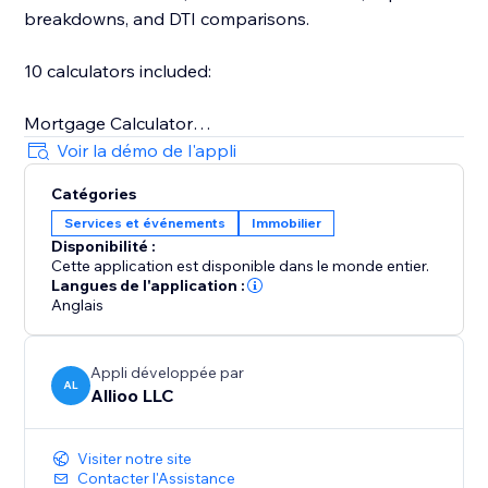
breakdowns, and DTI comparisons.
10 calculators included:
Mortgage Calculator
Home Affordability
Voir la démo de l'appli
Cap Rate / ROI
Catégories
Rent vs. Own
Services et événements
Immobilier
Rent Affordability
Disponibilité :
Debt-to-Income (DTI)
Cette application est disponible dans le monde entier.
Langues de l'application :
Anglais
Appli développée par
AL
Allioo LLC
Visiter notre site
Contacter l'Assistance