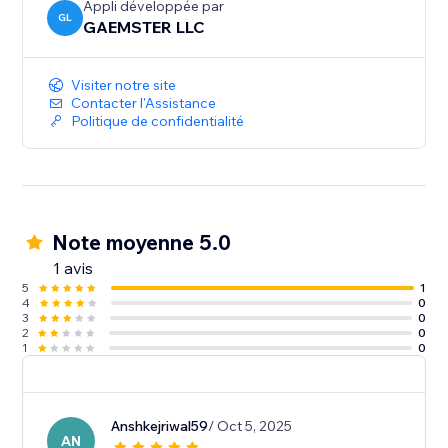
Appli développée par
GL
GAEMSTER LLC
Visiter notre site
Contacter l'Assistance
Politique de confidentialité
Note moyenne 5.0
1 avis
5
1
4
0
3
0
2
0
1
0
Anshkejriwal59
/ Oct 5, 2025
AN