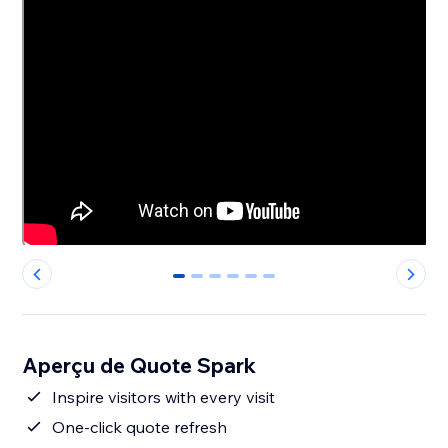
0
1
2
3
4
5
Aperçu de Quote Spark
Inspire visitors with every visit
One-click quote refresh