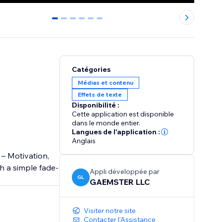
0
1
2
3
4
5
Catégories
Médias et contenu
Effets de texte
Disponibilité :
Cette application est disponible
dans le monde entier.
Langues de l'application :
Anglais
– Motivation,
h a simple fade-
Appli développée par
GL
GAEMSTER LLC
Visiter notre site
Contacter l'Assistance