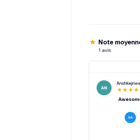
Note moyenn
1 avis
Anshkejriw
AN
Awesom
GA