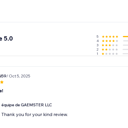
5
e 5.0
4
3
2
1
al59
/ Oct 5, 2025
e!
équipe de GAEMSTER LLC
Thank you for your kind review.