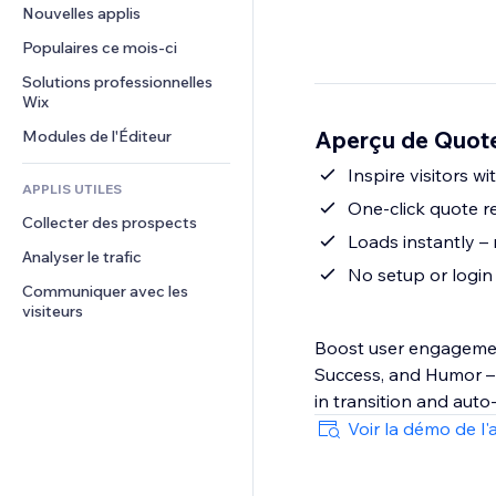
Conversion
Solutions d'entreposage
Nouvelles applis
PDF
Effets sur images
Chat
Dropshipping
Partage de fichiers
Populaires ce mois‑ci
Boutons et menus
Commentaires
Tarifs et abonnement
Actualités
Bannières et badges
Solutions professionnelles 
Téléphone
Financement participatif
Wix
Services de contenu
Calculateurs
Communauté
Alimentation et boissons
Aperçu de Quot
Modules de l'Éditeur
Effets de texte
Rechercher
Avis et commentaires
Météo
Inspire visitors wi
CRM
APPLIS UTILES
Graphiques et tableaux
One-click quote r
Collecter des prospects
Loads instantly –
Analyser le trafic
No setup or login
Communiquer avec les 
visiteurs
Boost user engagement
Success, and Humor – 
in transition and auto
Voir la démo de l'