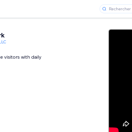
rk
LLC
e visitors with daily