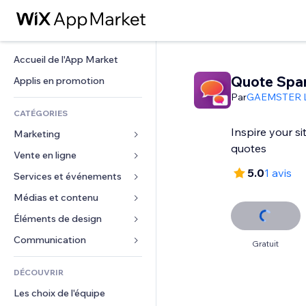
Accueil de l'App Market
Quote Spa
Applis en promotion
Par
GAEMSTER 
CATÉGORIES
Inspire your sit
Marketing
quotes
Vente en ligne
Publicités
5.0
1 avis
Mobile
Services et événements
Applis pour les boutiques
Données analytiques
Expédition et livraison
Médias et contenu
Hôtels
Réseaux sociaux
Boutons Vente
Événements
Éléments de design
Galerie
Référencement (SEO)
Cours en ligne
Restaurants
Musique
Cartes et navigation
Communication 
Gratuit
Engagement
Impression à la demande
Immobilier
Podcasts
Confidentialité
Formulaires
Classement de sites
Comptabilité
DÉCOUVRIR
Réservations
Photographie
Horloge
Blog
E-mail
Coupons et fidélisation
Les choix de l'équipe
Vidéo
Modèles de pages
Sondages