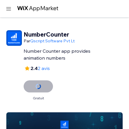
NumberCounter
Par
Qscript Software Pvt Lt
Number Counter app provides
2.4
2 avis
Gratuit