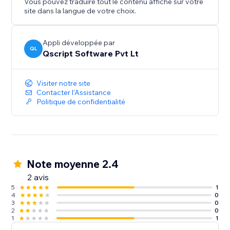
Vous pouvez traduire tout le contenu affiché sur votre
site dans la langue de votre choix.
Appli développée par
QL
Qscript Software Pvt Lt
Visiter notre site
Contacter l'Assistance
Politique de confidentialité
Note moyenne 2.4
2 avis
5
1
4
0
3
0
2
0
1
1