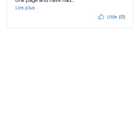
one page and have had...
Lire plus
Utile
(0)