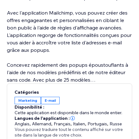
Avec l'application Mailchimp, vous pouvez créer des
offres engageantes et personnalisées en ciblant le
bon public à l'aide de règles d'affichage avancées.
L'application regorge de fonctionnalités conçues pour
vous aider à accroître votre liste d'adresses e-mail
grâce aux popups.
Concevez rapidement des popups époustouflants à
l'aide de nos modèles prédéfinis et de notre éditeur
sans code. Avec plus de 25 modèles
personnalisables, vous pouvez facilement créer des
Catégories
popups conformes à votre image de marque qui
Marketing
E-mail
atteignent les visiteurs adéquats au bon moment.
Disponibilité :
Cette application est disponible dans le monde entier.
Intégrez parfaitement vos formulaires avec Mailchimp
Langues de l'application :
Anglais
,
Allemand
,
Français
,
Italien
,
Portugais
,
Russe
en quelques clics seulement. L'application offre une
Vous pouvez traduire tout le contenu affiché sur votre
interface de formulaire entièrement personnalisable,
site dans la langue de votre choix.