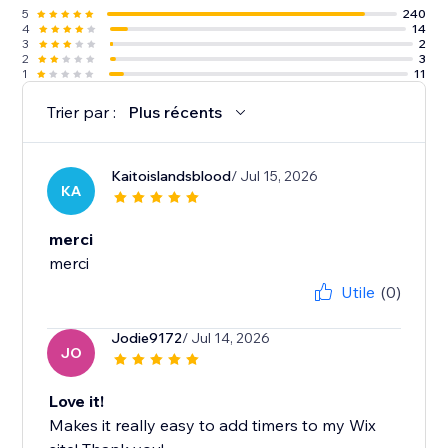
5
240
4
14
3
2
2
3
1
11
Trier par :
Plus récents
Kaitoislandsblood
/ Jul 15, 2026
KA
merci
merci
Utile
(0)
Jodie9172
/ Jul 14, 2026
JO
Love it!
Makes it really easy to add timers to my Wix