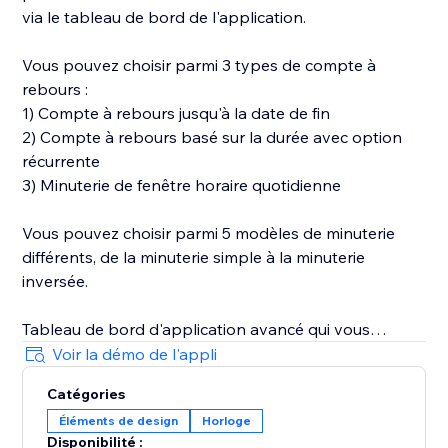
via le tableau de bord de l'application.
Vous pouvez choisir parmi 3 types de compte à
rebours :
1) Compte à rebours jusqu'à la date de fin
2) Compte à rebours basé sur la durée avec option
récurrente
3) Minuterie de fenêtre horaire quotidienne
Vous pouvez choisir parmi 5 modèles de minuterie
différents, de la minuterie simple à la minuterie
inversée.
Tableau de bord d'application avancé qui vous
permet de concevoir et de configurer un compte à
Voir la démo de l'appli
rebours. L'horloge est parfaite pour obtenir les
Catégories
meilleurs résultats pendant le Black Friday, le Cyber ​​
Éléments de design
Horloge
Monday et au-delà.
Disponibilité :