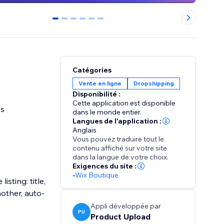
0
1
2
3
4
5
Catégories
Vente en ligne
Dropshipping
Disponibilité :
Cette application est disponible
ss
dans le monde entier.
Langues de l'application :
Anglais
Vous pouvez traduire tout le
contenu affiché sur votre site
dans la langue de votre choix.
Exigences du site :
-
Wix Boutique
sting: title,
nother, auto-
Appli développée par
PU
Product Upload