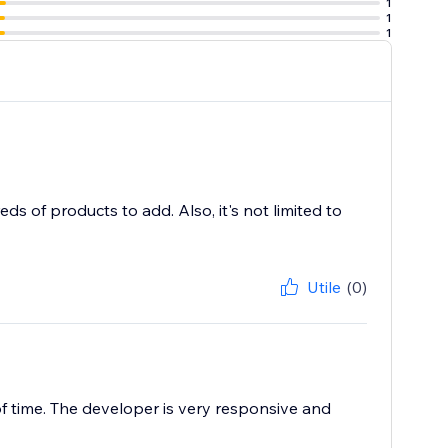
1
1
1
s of products to add. Also, it's not limited to
Utile
(0)
f time. The developer is very responsive and