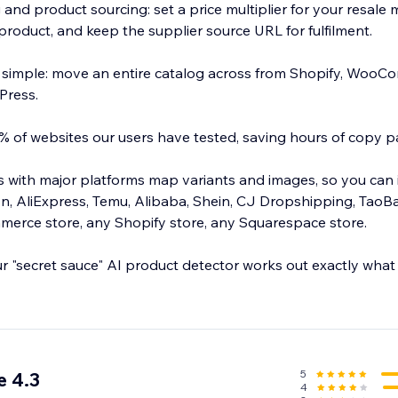
 and product sourcing: set a price multiplier for your resale
product, and keep the supplier source URL for fulfilment.
 simple: move an entire catalog across from Shopify, WooC
Press.
 of websites our users have tested, saving hours of copy p
ns with major platforms map variants and images, so you can
, AliExpress, Temu, Alibaba, Shein, CJ Dropshipping, TaoB
rce store, any Shopify store, any Squarespace store.
ur "secret sauce" AI product detector works out exactly what
 in bulk, and spend your time selling instead of copy pastin
5
e 4.3
4