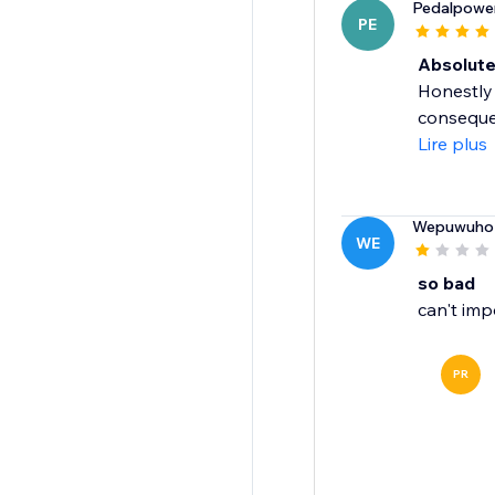
Pedalpowe
PE
Absolut
Honestly 
consequen
Lire plus
Wepuwuho
WE
so bad
can't imp
PR