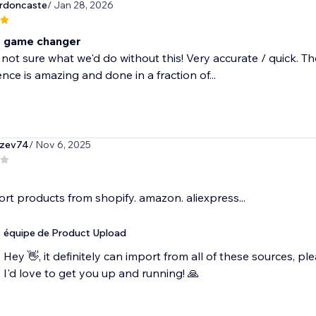
rdoncaste
/ Jan 28, 2026
e game changer
not sure what we'd do without this! Very accurate / quick. T
ce is amazing and done in a fraction of...
zev74
/ Nov 6, 2025
ort products from shopify. amazon. aliexpress...
équipe de Product Upload
Hey 👋, it definitely can import from all of these sources,
I'd love to get you up and running! 🙏