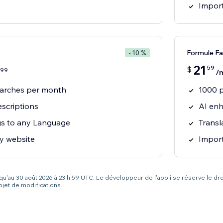
Import
Formule Fa
- 10 %
21
59
$
99
/
earches per month
1000 
scriptions
AI enh
ngs to any Language
Transl
y website
Import
squ'au 30 août 2026 à 23 h 59 UTC. Le développeur de l'appli se réserve le dro
bjet de modifications.