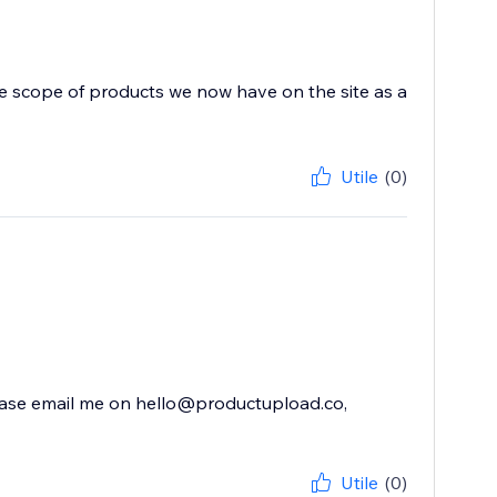
he scope of products we now have on the site as a
Utile
(0)
 please email me on hello@productupload.co,
Utile
(0)