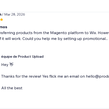
ek
/ Mar 28, 2026
mos
ransferring products from the Magento platform to Wix. Howe
if it will work. Could you help me by setting up promotional...
équipe de Product Upload
Hey 👋
Thanks for the review! Yes flick me an email on hello@produ
All the best