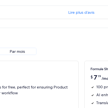
Lire plus d'avis
Par mois
Formule S
7
19
$
/mo
100 p
 for free, perfect for ensuring Product
r workflow
AI enh
Transl