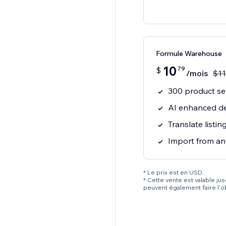
Formule Warehouse
10
79
$
/mois
$
11
300 product s
AI enhanced de
Translate listi
Import from an
* Le prix est en USD.
* Cette vente est valable ju
peuvent également faire l'o