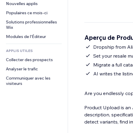
Conversion
Solutions d'entreposage
Nouvelles applis
PDF
Effets sur images
Chat
Dropshipping
Partage de fichiers
Populaires ce mois‑ci
Boutons et menus
Commentaires
Tarifs et abonnement
Actualités
Bannières et badges
Solutions professionnelles 
Téléphone
Financement participatif
Wix
Services de contenu
Calculateurs
Communauté
Alimentation et boissons
Aperçu de Produ
Modules de l'Éditeur
Effets de texte
Rechercher
Avis et commentaires
Météo
Dropship from Ali
CRM
APPLIS UTILES
Graphiques et tableaux
Set your resale m
Collecter des prospects
Migrate a full c
Analyser le trafic
AI writes the listi
Communiquer avec les 
visiteurs
Are you endlessly cop
Product Upload is an A
description, specifica
detect variants, find 