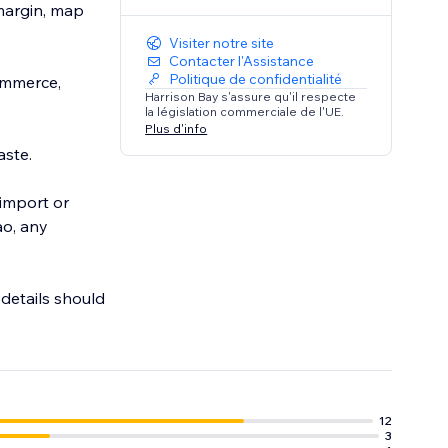
 margin, map
Visiter notre site
Contacter l'Assistance
Politique de confidentialité
ommerce,
Harrison Bay s'assure qu'il respecte
la législation commerciale de l'UE.
Plus d'info
aste.
 import or
ao, any
 details should
g.
12
3