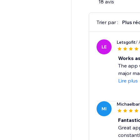
18 avis
Trier par :
Plus ré
Letsgofit
/ 
LE
Works as
The app w
major mar
Lire plus
Michaelba
MI
Fantasti
Great app
constant