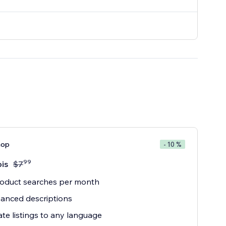
hop
- 10 %
99
is
$
7
roduct searches per month
anced descriptions
ate listings to any language