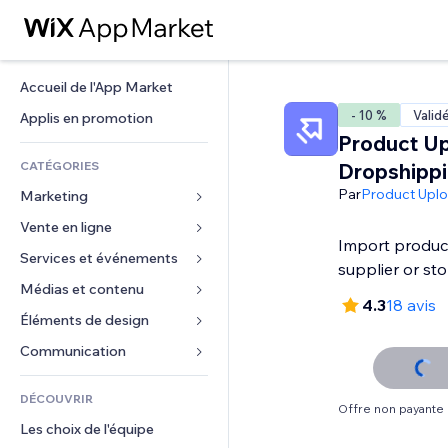
Accueil de l'App Market
- 10 %
Valid
Applis en promotion
Product Up
CATÉGORIES
Dropshipp
Par
Product Upl
Marketing
Vente en ligne
Publicités
Import produc
Mobile
Services et événements
Applis pour les boutiques
supplier or st
Données analytiques
Expédition et livraison
Médias et contenu
Hôtels
4.3
18 avis
Réseaux sociaux
Boutons Vente
Événements
Éléments de design
Galerie
Référencement (SEO)
Cours en ligne
Restaurants
Musique
Cartes et navigation
Communication 
Engagement
Impression à la demande
Immobilier
Podcasts
Confidentialité
Formulaires
Classement de sites
Comptabilité
DÉCOUVRIR
Réservations
Photographie
Horloge
Blog
Offre non payante
E-mail
Coupons et fidélisation
Les choix de l'équipe
Vidéo
Modèles de pages
Sondages