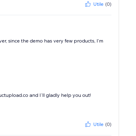
Utile
(0)
ver, since the demo has very few products, I’m
ctupload.co and I'll gladly help you out!
Utile
(0)