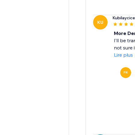
Kubilaycic
KU
More De
I’ll be t
not sure 
Lire plus
PR