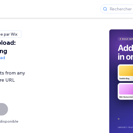
ée par Wix
load:
ing
oad
ts from any
ore URL
 disponible