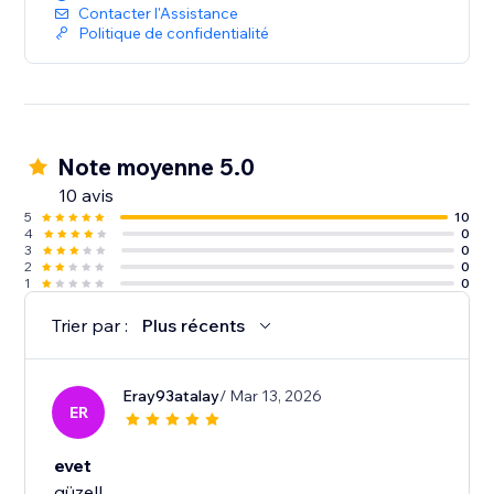
Contacter l'Assistance
Politique de confidentialité
Note moyenne 5.0
10 avis
5
10
4
0
3
0
2
0
1
0
Trier par :
Plus récents
Eray93atalay
/ Mar 13, 2026
ER
evet
güzell