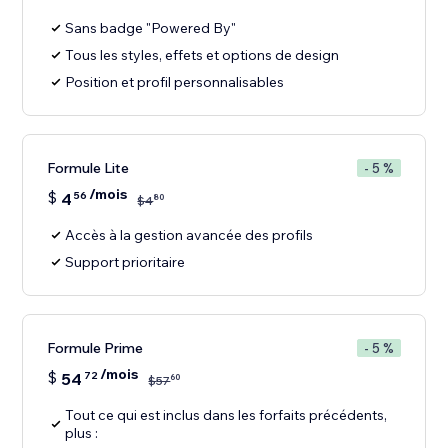
Sans badge "Powered By"
Tous les styles, effets et options de design
Position et profil personnalisables
Formule Lite
- 5 %
/mois
$
4
56
80
$
4
Accès à la gestion avancée des profils
Support prioritaire
Formule Prime
- 5 %
/mois
$
54
72
60
$
57
Tout ce qui est inclus dans les forfaits précédents,
plus :