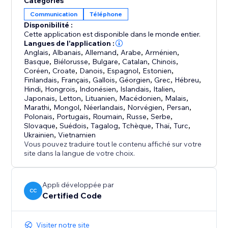
Catégories
Communication
Téléphone
Disponibilité :
Cette application est disponible dans le monde entier.
Langues de l'application :
Anglais
,
Albanais
,
Allemand
,
Arabe
,
Arménien
,
Basque
,
Biélorusse
,
Bulgare
,
Catalan
,
Chinois
,
Coréen
,
Croate
,
Danois
,
Espagnol
,
Estonien
,
Finlandais
,
Français
,
Gallois
,
Géorgien
,
Grec
,
Hébreu
,
Hindi
,
Hongrois
,
Indonésien
,
Islandais
,
Italien
,
Japonais
,
Letton
,
Lituanien
,
Macédonien
,
Malais
,
Marathi
,
Mongol
,
Néerlandais
,
Norvégien
,
Persan
,
Polonais
,
Portugais
,
Roumain
,
Russe
,
Serbe
,
Slovaque
,
Suédois
,
Tagalog
,
Tchèque
,
Thaï
,
Turc
,
Ukrainien
,
Vietnamien
Vous pouvez traduire tout le contenu affiché sur votre
site dans la langue de votre choix.
Appli développée par
CC
Certified Code
Visiter notre site