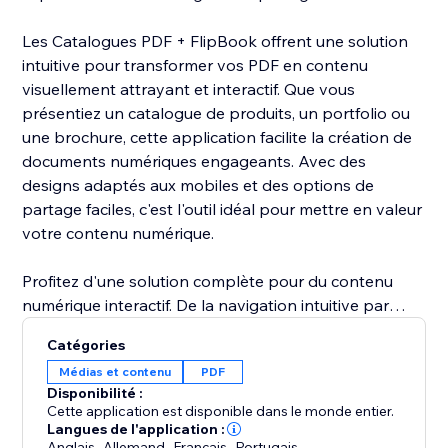
Les Catalogues PDF + FlipBook offrent une solution
intuitive pour transformer vos PDF en contenu
visuellement attrayant et interactif. Que vous
présentiez un catalogue de produits, un portfolio ou
une brochure, cette application facilite la création de
documents numériques engageants. Avec des
designs adaptés aux mobiles et des options de
partage faciles, c'est l'outil idéal pour mettre en valeur
votre contenu numérique.
Profitez d'une solution complète pour du contenu
numérique interactif. De la navigation intuitive par
défilement de la souris à la lecture automatique et aux
Catégories
effets sonores immersifs au balayage, cette
Médias et contenu
PDF
application élève vos PDF en flipbooks captivants.
Disponibilité :
Doté de miniatures personnalisables, d'une barre
Cette application est disponible dans le monde entier.
d'outils et d'options de téléchargement faciles, les
Langues de l'application :
Anglais
,
Allemand
,
Français
,
Portugais