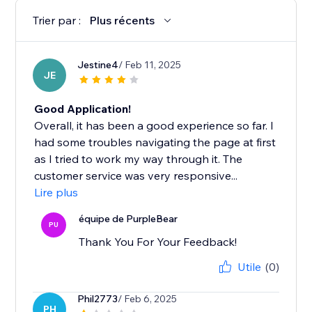
Trier par :
Plus récents
Jestine4
/ Feb 11, 2025
JE
Good Application!
Overall, it has been a good experience so far. I
had some troubles navigating the page at first
as I tried to work my way through it. The
customer service was very responsive...
Lire plus
équipe de PurpleBear
PU
Thank You For Your Feedback!
Utile
(0)
Phil2773
/ Feb 6, 2025
PH