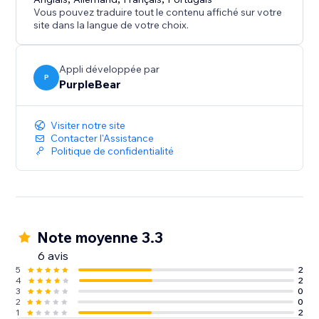
Catalogues PDF + FlipBook sont idéaux pour
Vous pouvez traduire tout le contenu affiché sur votre
présenter des catalogues, des brochures et plus
site dans la langue de votre choix.
encore.
Appli développée par
P
PurpleBear
Visiter notre site
Contacter l'Assistance
Politique de confidentialité
Note moyenne 3.3
6 avis
5
2
4
2
3
0
2
0
1
2