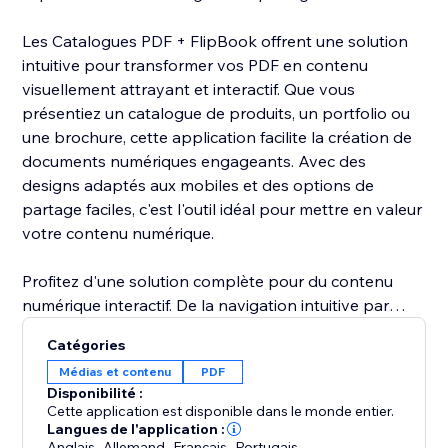
Les Catalogues PDF + FlipBook offrent une solution
intuitive pour transformer vos PDF en contenu
visuellement attrayant et interactif. Que vous
présentiez un catalogue de produits, un portfolio ou
une brochure, cette application facilite la création de
documents numériques engageants. Avec des
designs adaptés aux mobiles et des options de
partage faciles, c'est l'outil idéal pour mettre en valeur
votre contenu numérique.
Profitez d'une solution complète pour du contenu
numérique interactif. De la navigation intuitive par
défilement de la souris à la lecture automatique et aux
Catégories
effets sonores immersifs au balayage, cette
Médias et contenu
PDF
application élève vos PDF en flipbooks captivants.
Disponibilité :
Doté de miniatures personnalisables, d'une barre
Cette application est disponible dans le monde entier.
d'outils et d'options de téléchargement faciles, les
Langues de l'application :
Anglais
,
Allemand
,
Français
,
Portugais