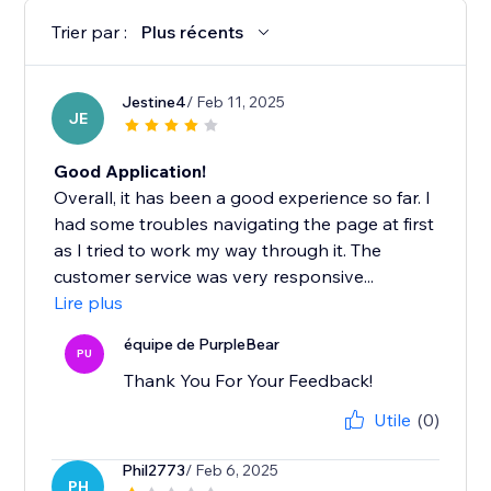
Trier par :
Plus récents
Jestine4
/ Feb 11, 2025
JE
Good Application!
Overall, it has been a good experience so far. I
had some troubles navigating the page at first
as I tried to work my way through it. The
customer service was very responsive...
Lire plus
équipe de PurpleBear
PU
Thank You For Your Feedback!
Utile
(0)
Phil2773
/ Feb 6, 2025
PH