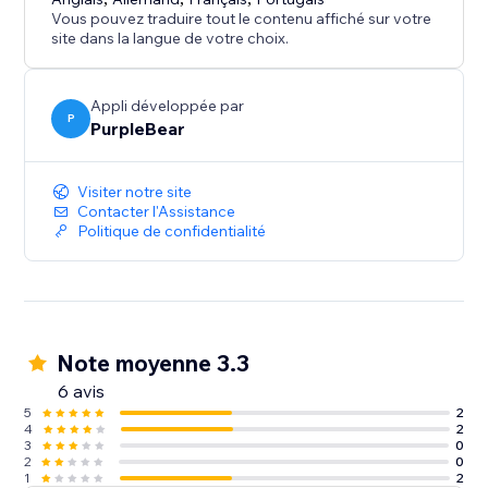
Catalogues PDF + FlipBook sont idéaux pour
Vous pouvez traduire tout le contenu affiché sur votre
présenter des catalogues, des brochures et plus
site dans la langue de votre choix.
encore.
Appli développée par
P
PurpleBear
Visiter notre site
Contacter l'Assistance
Politique de confidentialité
Note moyenne 3.3
6 avis
5
2
4
2
3
0
2
0
1
2