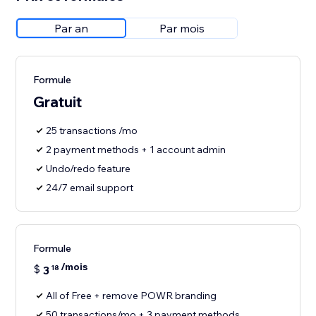
Par an
Par mois
Formule
Gratuit
25 transactions /mo
2 payment methods + 1 account admin
Undo/redo feature
24/7 email support
Formule
/mois
$
3
18
All of Free + remove POWR branding
50 transactions/mo + 3 payment methods