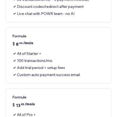
Discount codes/redirect after payment
Live chat with POWR team - no AI
Formule
/mois
$
8
99
All of Starter +
100 transactions/mo
Add trial period + setup fees
Custom auto payment success email
Formule
/mois
$
13
95
All of Pro +