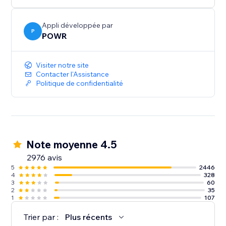
Le bouton PayPal est conçu de manière flexible pour
s'adapter à votre site. Il répond aux besoins des
mobiles sur n'importe quel appareil, ce qui vous
Appli développée par
P
POWR
permettra de maximiser vos conversions.
Visiter notre site
Contacter l'Assistance
Politique de confidentialité
Note moyenne 4.5
2976 avis
5
2446
4
328
3
60
2
35
1
107
Trier par :
Plus récents