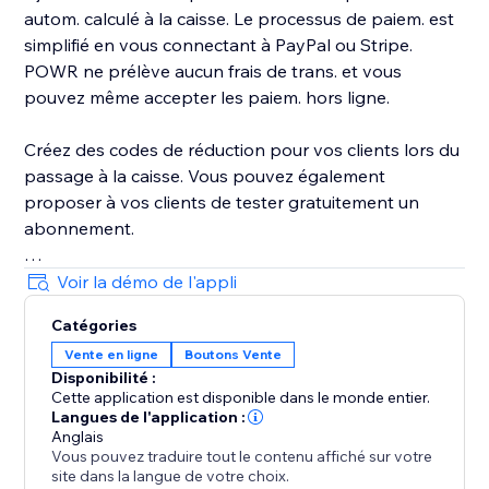
autom. calculé à la caisse. Le processus de paiem. est
simplifié en vous connectant à PayPal ou Stripe.
POWR ne prélève aucun frais de trans. et vous
pouvez même accepter les paiem. hors ligne.
Créez des codes de réduction pour vos clients lors du
passage à la caisse. Vous pouvez également
proposer à vos clients de tester gratuitement un
abonnement.
Concevez des e-mails de confirmation à qui s'envoient
Voir la démo de l'appli
automatiquement une fois que votre client a effectué
Catégories
son paiem.
Vente en ligne
Boutons Vente
Disponibilité :
Accepter des dons est facile et voos visiteurs peuvent
Cette application est disponible dans le monde entier.
choisir le montant qu'ils souhaitent donner, ou vous
Langues de l'application :
pouvez choisir des options de dons fixes.
Anglais
Vous pouvez traduire tout le contenu affiché sur votre
site dans la langue de votre choix.