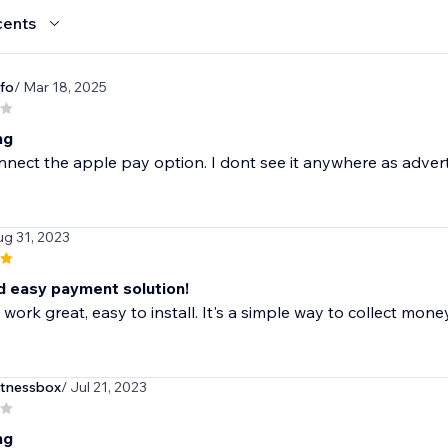
cents
fo
/ Mar 18, 2025
ng
onnect the apple pay option. I dont see it anywhere as advert
ug 31, 2023
d easy payment solution!
work great, easy to install. It's a simple way to collect mone
itnessbox
/ Jul 21, 2023
ng