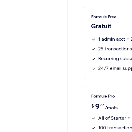
Formule Free
Gratuit
1 admin acct +
25 transaction
Recurring subsc
24/7 email sup
Formule Pro
9
27
$
/mois
All of Starter +
100 transactio