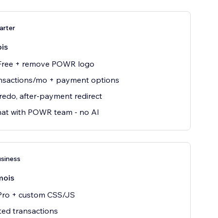
arter
is
 Free + remove POWR logo
nsactions/mo + payment options
edo, after-payment redirect
hat with POWR team - no AI
siness
mois
 Pro + custom CSS/JS
ted transactions