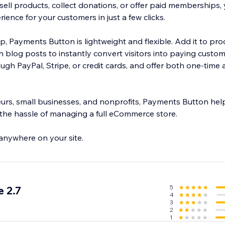
ell products, collect donations, or offer paid memberships, 
ence for your customers in just a few clicks.
tup, Payments Button is lightweight and flexible. Add it to pr
n blog posts to instantly convert visitors into paying custo
gh PayPal, Stripe, or credit cards, and offer both one-time 
eurs, small businesses, and nonprofits, Payments Button he
the hassle of managing a full eCommerce store.
 anywhere on your site.
5
 2.7
4
3
2
1