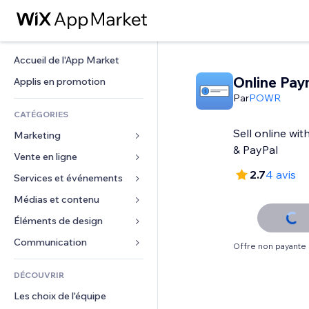
Accueil de l'App Market
Online Pay
Applis en promotion
Par
POWR
CATÉGORIES
Sell online wit
Marketing
& PayPal
Vente en ligne
Publicités
2.7
4 avis
Mobile
Services et événements
Applis pour les boutiques
Données analytiques
Expédition et livraison
Médias et contenu
Hôtels
Réseaux sociaux
Boutons Vente
Événements
Éléments de design
Galerie
Référencement (SEO)
Cours en ligne
Restaurants
Musique
Cartes et navigation
Communication 
Offre non payante
Engagement
Impression à la demande
Immobilier
Podcasts
Confidentialité
Formulaires
Classement de sites
Comptabilité
DÉCOUVRIR
Réservations
Photographie
Horloge
Blog
E-mail
Coupons et fidélisation
Les choix de l'équipe
Vidéo
Modèles de pages
Sondages