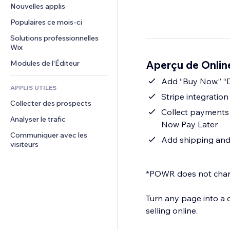
Conversion
Solutions d'entreposage
Nouvelles applis
PDF
Effets sur images
Chat
Dropshipping
Partage de fichiers
Populaires ce mois‑ci
Boutons et menus
Commentaires
Tarifs et abonnement
Actualités
Bannières et badges
Solutions professionnelles 
Téléphone
Financement participatif
Wix
Services de contenu
Calculateurs
Communauté
Alimentation et boissons
Aperçu de Onlin
Modules de l'Éditeur
Effets de texte
Rechercher
Avis et commentaires
Météo
Add “Buy Now,” “D
CRM
APPLIS UTILES
Graphiques et tableaux
Stripe integratio
Collecter des prospects
Collect payments s
Analyser le trafic
Now Pay Later
Communiquer avec les 
Add shipping and 
visiteurs
*POWR does not charg
Turn any page into a
selling online.