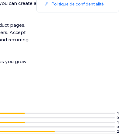
you can create a
Politique de confidentialité
oduct pages,
mers. Accept
and recurring
lps you grow
1
0
1
0
2