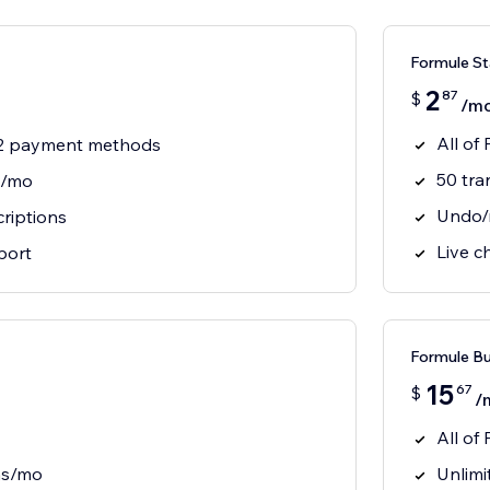
Formule St
2
87
$
/mo
All of
 2 payment methods
50 tra
s/mo
Undo/r
riptions
Live c
port
Formule Bu
15
67
$
/
All of
ns/mo
Unlimi