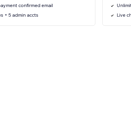
ayment confirmed email
Unlimi
es + 5 admin accts
Live c