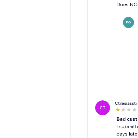
Does NOT
PO
Ctilesiasst
/
CT
Bad cust
I submitt
days late