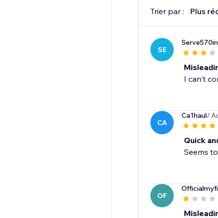
Trier par :
Plus ré
Serve570in
SE
Misleadi
I can't c
Ca1haul
/ A
CA
Quick an
Seems to 
Officialmyf
OF
Misleadi