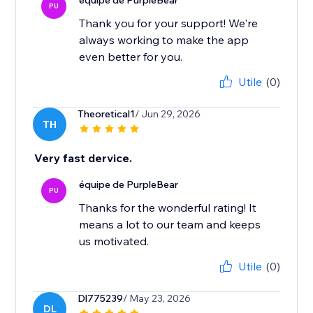
équipe de PurpleBear
PU
Thank you for your support! We're
always working to make the app
even better for you.
Utile
(0)
Theoretical1
/ Jun 29, 2026
TH
Very fast dervice.
équipe de PurpleBear
PU
Thanks for the wonderful rating! It
means a lot to our team and keeps
us motivated.
Utile
(0)
Dl775239
/ May 23, 2026
DL