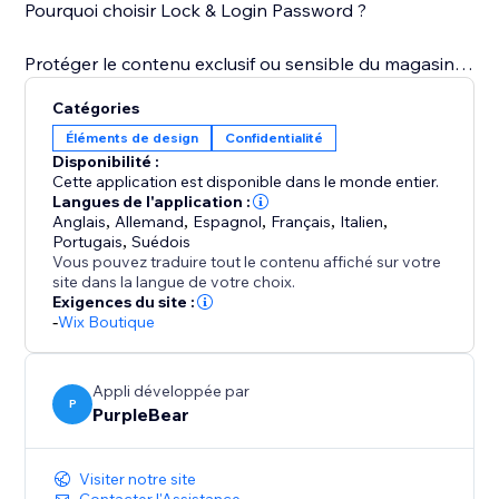
Pourquoi choisir Lock & Login Password ?
Protéger le contenu exclusif ou sensible du magasin.
Organiser des ventes privées, des lancements en
Catégories
avant-première ou des expériences VIP.
Éléments de design
Confidentialité
Créer des écrans d'accès professionnels et
Disponibilité :
personnalisés.
Cette application est disponible dans le monde entier.
Gérer plusieurs scénarios d'accès à partir d'un seul
Langues de l'application :
Anglais
,
Allemand
,
Espagnol
,
Français
,
Italien
,
tableau de bord.
Portugais
,
Suédois
Aucun codage requis — installation rapide et contrôle
Vous pouvez traduire tout le contenu affiché sur votre
facile.
site dans la langue de votre choix.
Exigences du site :
-
Wix Boutique
Lock & Login Password vous offre un contrôle
complet sur qui peut accéder au contenu de votre
magasin, vous aidant ainsi à créer de l'exclusivité, à
Appli développée par
P
protéger vos ressources et à offrir une expérience
PurpleBear
sécurisée et soignée à vos clients.
Visiter notre site