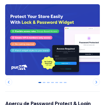
0
1
2
3
4
5
6
Aperçu de Password Protect & Login