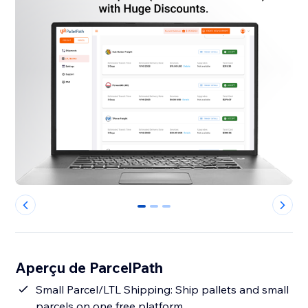
0
1
2
Aperçu de ParcelPath
Small Parcel/LTL Shipping: Ship pallets and small
parcels on one free platform