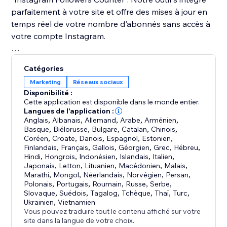
parfaitement à votre site et offre des mises à jour en
temps réel de votre nombre d'abonnés sans accès à
votre compte Instagram.
Mettez en valeur votre popularité Instagram avec
Catégories
"Instagram Followers Counter" et faites de votre site
Marketing
Réseaux sociaux
un pôle d'interaction sociale et de croissance de
Disponibilité :
marque. Notre engagement envers une intégration
Cette application est disponible dans le monde entier.
fluide, la personnalisation et des fonctionnalités
Langues de l'application :
Anglais
,
Albanais
,
Allemand
,
Arabe
,
Arménien
,
conviviales en fait le choix idéal pour améliorer votre
Basque
,
Biélorusse
,
Bulgare
,
Catalan
,
Chinois
,
présence en ligne sur Instagram.
Coréen
,
Croate
,
Danois
,
Espagnol
,
Estonien
,
Finlandais
,
Français
,
Gallois
,
Géorgien
,
Grec
,
Hébreu
,
Hindi
,
Hongrois
,
Indonésien
,
Islandais
,
Italien
,
Japonais
,
Letton
,
Lituanien
,
Macédonien
,
Malais
,
Marathi
,
Mongol
,
Néerlandais
,
Norvégien
,
Persan
,
Polonais
,
Portugais
,
Roumain
,
Russe
,
Serbe
,
Slovaque
,
Suédois
,
Tagalog
,
Tchèque
,
Thaï
,
Turc
,
Ukrainien
,
Vietnamien
Vous pouvez traduire tout le contenu affiché sur votre
site dans la langue de votre choix.