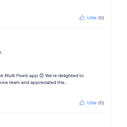
Utile
(0)
k.
Multi Pixels app 😊 We're delighted to
vice team and appreciated the...
Utile
(0)