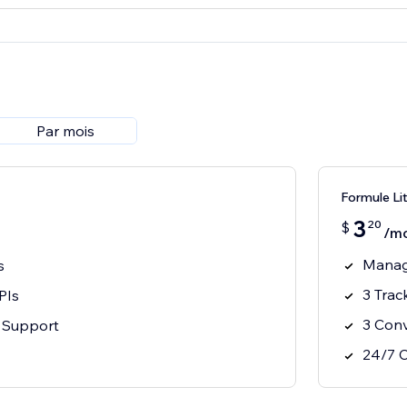
Par mois
Formule Li
3
20
$
/mo
Manag
s
3 Trac
PIs
3 Conv
 Support
24/7 