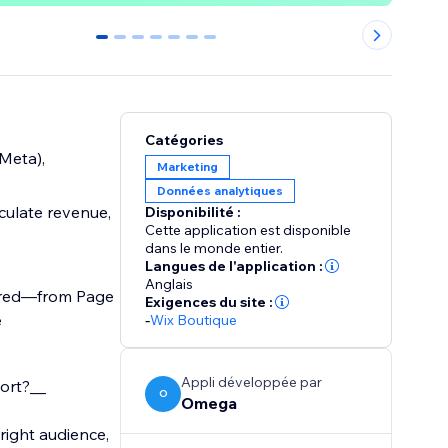
0
1
2
3
4
5
6
Catégories
Meta),
Marketing
Données analytiques
culate revenue,
Disponibilité :
Cette application est disponible
dans le monde entier.
Langues de l'application :
Anglais
uired—from Page
Exigences du site :
e
-
Wix Boutique
Appli développée par
hort?__
O
Omega
right audience,