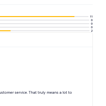
11
0
0
0
2
ustomer service. That truly means a lot to