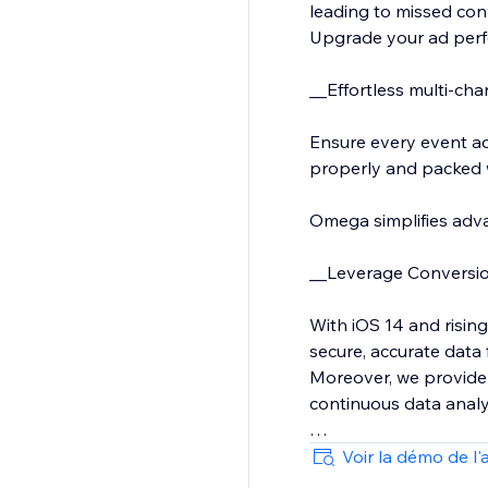
leading to missed co
Upgrade your ad perf
__Effortless multi-cha
Ensure every event ac
properly and packed wi
Omega simplifies adva
__Leverage Conversion
With iOS 14 and rising
secure, accurate data 
Moreover, we provide
continuous data analy
We also support custo
Voir la démo de l'
and much more.