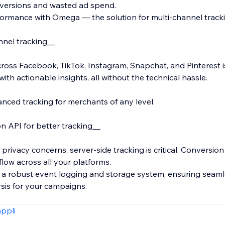
nversions and wasted ad spend.
ormance with Omega — the solution for multi-channel tracki
nnel tracking__
ross Facebook, TikTok, Instagram, Snapchat, and Pinterest i
th actionable insights, all without the technical hassle.
nced tracking for merchants of any level.
 API for better tracking__
 privacy concerns, server-side tracking is critical. Conversio
flow across all your platforms.
 a robust event logging and storage system, ensuring seam
sis for your campaigns.
mizing events tailored to your store, such as Schedule, Cont
appli