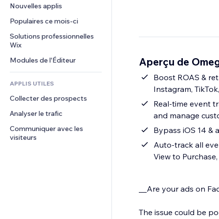
Conversion
Solutions d'entreposage
Nouvelles applis
PDF
Effets sur images
Chat
Dropshipping
Partage de fichiers
Populaires ce mois‑ci
Boutons et menus
Commentaires
Tarifs et abonnement
Actualités
Bannières et badges
Solutions professionnelles 
Téléphone
Financement participatif
Wix
Services de contenu
Calculateurs
Communauté
Alimentation et boissons
Aperçu de Omega
Modules de l'Éditeur
Effets de texte
Rechercher
Avis et commentaires
Météo
Boost ROAS & reta
CRM
APPLIS UTILES
Instagram, TikTok
Graphiques et tableaux
Collecter des prospects
Real-time event tr
Analyser le trafic
and manage custo
Communiquer avec les 
Bypass iOS 14 & a
visiteurs
Auto-track all ev
View to Purchase,
__Are your ads on Fac
The issue could be poo