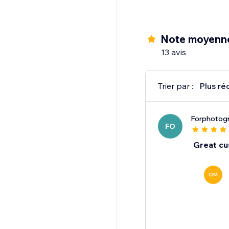
Why track with one o
Note moyenn
13 avis
Trier par :
Plus ré
Forphotogr
FO
Great cu
OM