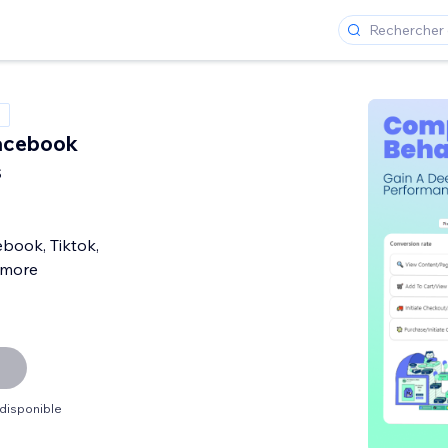
acebook
s
ebook, Tiktok,
 more
 disponible