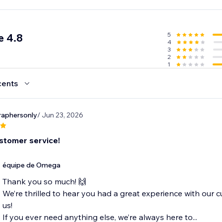
wl when you can have two?
5
e 4.8
4
3
2
1
cents
aphersonly
/ Jun 23, 2026
stomer service!
équipe de Omega
Thank you so much! 🙌
We’re thrilled to hear you had a great experience with our c
us!
If you ever need anything else, we’re always here to...