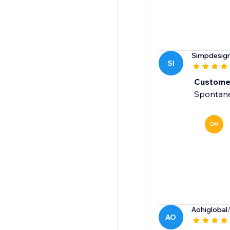
Simpdesig
SI
Customer
Spontaneo
OM
Aohiglobal
AO