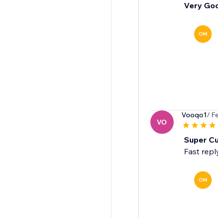
Very Go
OM
Vooqo1
/ F
VO
Super C
Fast repl
OM