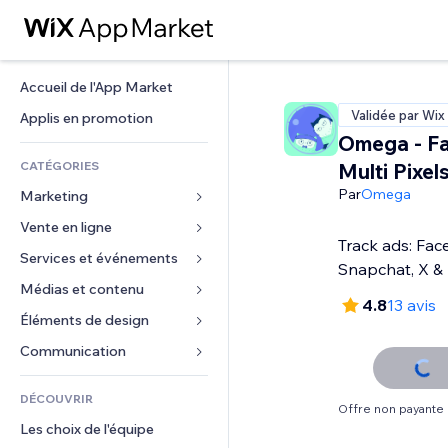
Accueil de l'App Market
Validée par Wix
Applis en promotion
Omega - F
CATÉGORIES
Multi Pixel
Par
Omega
Marketing
Vente en ligne
Publicités
Track ads: Fac
Mobile
Services et événements
Applis pour les boutiques
Snapchat, X &
Données analytiques
Expédition et livraison
Médias et contenu
Hôtels
4.8
13 avis
Réseaux sociaux
Boutons Vente
Événements
Éléments de design
Galerie
Référencement (SEO)
Cours en ligne
Restaurants
Musique
Cartes et navigation
Communication 
Engagement
Impression à la demande
Immobilier
Podcasts
Confidentialité
Formulaires
Classement de sites
Comptabilité
DÉCOUVRIR
Réservations
Photographie
Horloge
Blog
Offre non payante
E-mail
Coupons et fidélisation
Les choix de l'équipe
Vidéo
Modèles de pages
Sondages