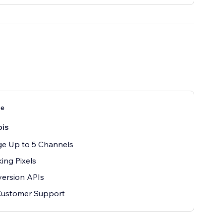
te
is
e Up to 5 Channels
king Pixels
ersion APIs
Customer Support