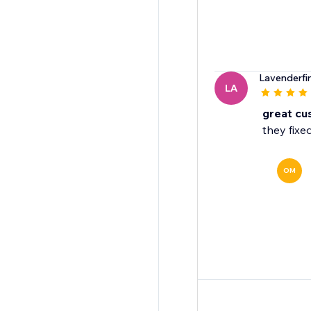
Lavenderfi
LA
great cu
they fixed
OM