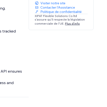
Visiter notre site
Contacter l'Assistance
ng.
Politique de confidentialité
XIPAT Flexible Solutions Co.ltd
s'assure qu'il respecte la législation
commerciale de l'UE.
Plus d'info
s tracked
n API ensures
less and
act, Subscribe,