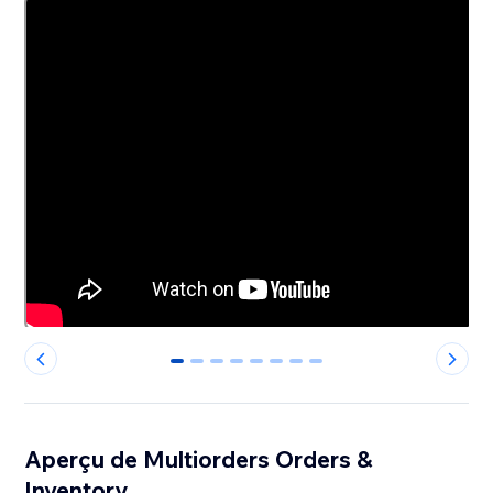
0
1
2
3
4
5
6
7
Aperçu de Multiorders Orders &
Inventory