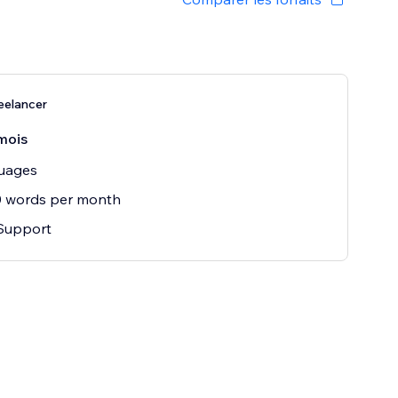
eelancer
mois
guages
0 words per month
 Support