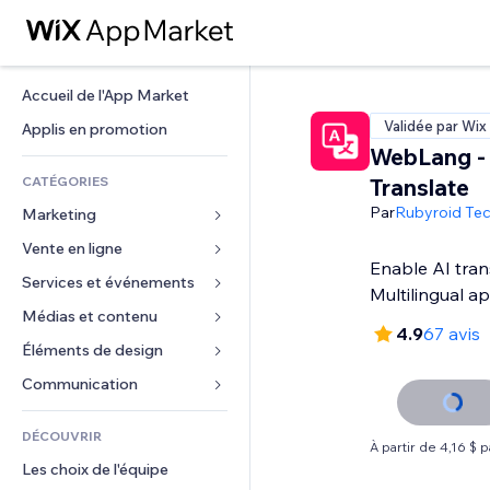
Accueil de l'App Market
Validée par Wix
Applis en promotion
WebLang - 
CATÉGORIES
Translate
Par
Rubyroid Te
Marketing
Vente en ligne
Publicités
Enable AI tran
Mobile
Services et événements
Applis pour les boutiques
Multilingual a
Données analytiques
Expédition et livraison
Médias et contenu
Hôtels
4.9
67 avis
Réseaux sociaux
Boutons Vente
Événements
Éléments de design
Galerie
Référencement (SEO)
Cours en ligne
Restaurants
Musique
Cartes et navigation
Communication 
Engagement
Impression à la demande
Immobilier
Podcasts
Confidentialité
Formulaires
Classement de sites
Comptabilité
DÉCOUVRIR
Réservations
Photographie
Horloge
Blog
À partir de 4,16 $ 
E-mail
Coupons et fidélisation
Les choix de l'équipe
Vidéo
Modèles de pages
Sondages