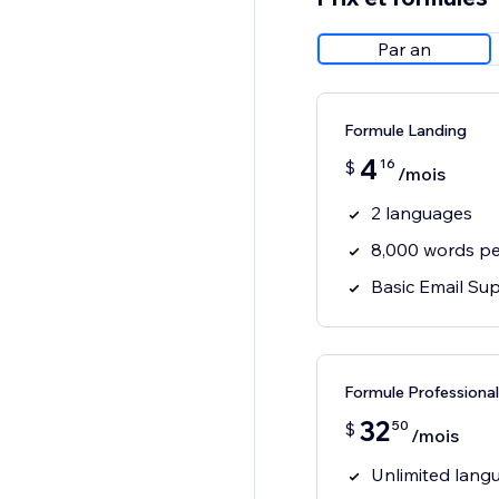
Par an
Formule Landing
4
16
$
/mois
2 languages
8,000 words p
Basic Email Su
Formule Professional
32
50
$
/mois
Unlimited lang