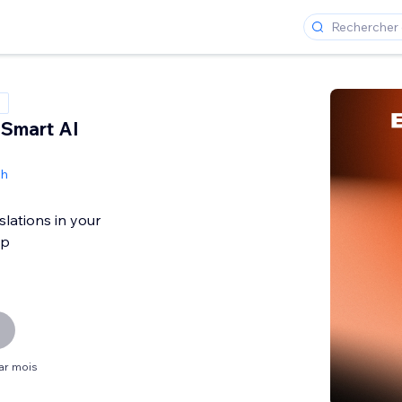
Smart AI
ch
slations in your
pp
par mois