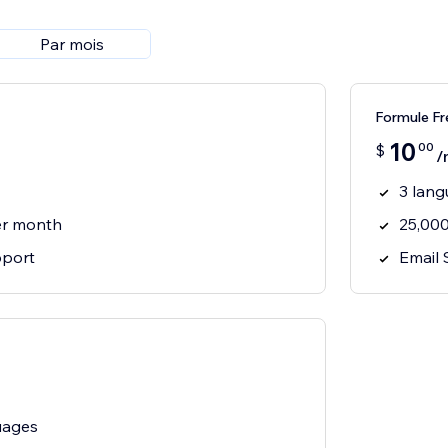
Par mois
Formule Fr
10
00
$
/
3 lan
er month
25,00
pport
Email
uages