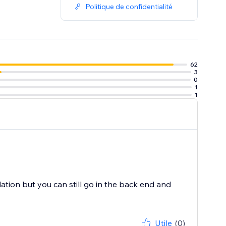
Politique de confidentialité
62
3
0
1
1
nslation but you can still go in the back end and
Utile
(0)