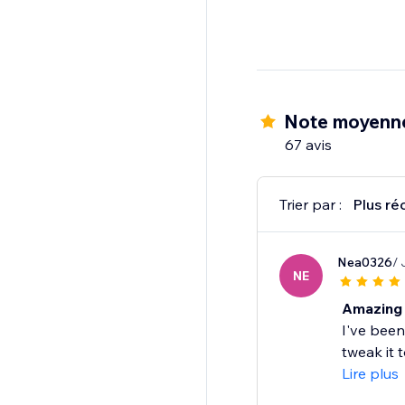
Note moyenn
67 avis
Trier par :
Plus ré
Nea0326
/ 
NE
Amazing 
I've been
tweak it t
Lire plus