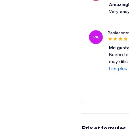
Amazing
Very easy
Paolacontr
PA
Me gusta
Bueno te
muy dific
Lire plus
Prix et formules