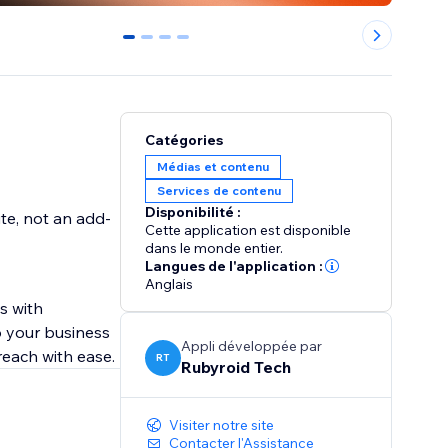
0
1
2
3
Catégories
Médias et contenu
Services de contenu
Disponibilité :
te, not an add-
Cette application est disponible
dans le monde entier.
Langues de l'application :
Anglais
s with
o your business
Appli développée par
reach with ease.
RT
Rubyroid Tech
Visiter notre site
Contacter l'Assistance