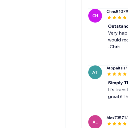
Chris8107
CH
Outstand
Very happ
would r
-Chris
Atopaltsis
/
AT
Simply T
It's trans
great)! Th
Alex73571
/
AL