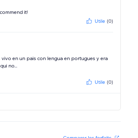
ecommend it!
Utile
(0)
vivo en un pais con lengua en portugues y era
ui no...
Utile
(0)
Comparer les forfaits