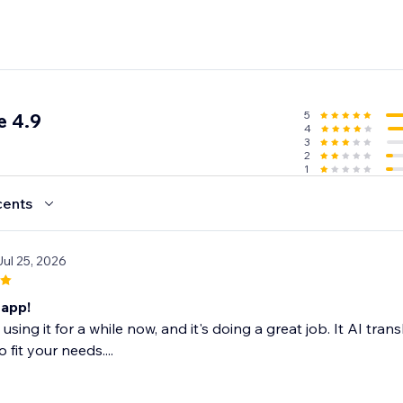
5
e 4.9
4
3
2
1
cents
Jul 25, 2026
app!
 using it for a while now, and it's doing a great job. It AI tra
o fit your needs....