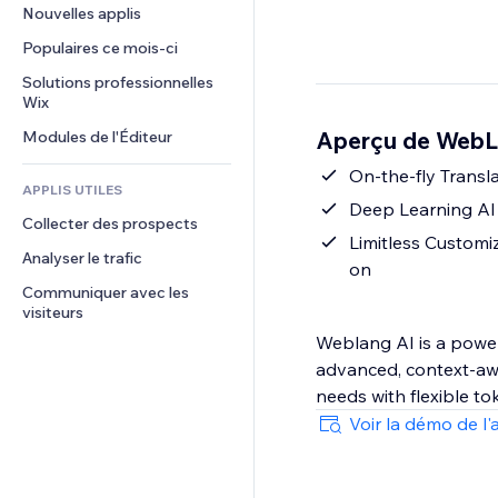
Conversion
Solutions d'entreposage
Nouvelles applis
PDF
Effets sur images
Chat
Dropshipping
Partage de fichiers
Populaires ce mois‑ci
Boutons et menus
Commentaires
Tarifs et abonnement
Actualités
Bannières et badges
Solutions professionnelles 
Téléphone
Financement participatif
Wix
Services de contenu
Calculateurs
Communauté
Alimentation et boissons
Aperçu de WebLa
Modules de l'Éditeur
Effets de texte
Rechercher
Avis et commentaires
Météo
On-the-fly Transl
CRM
APPLIS UTILES
Graphiques et tableaux
Deep Learning AI 
Collecter des prospects
Limitless Customi
Analyser le trafic
on
Communiquer avec les 
visiteurs
Weblang AI is a powerf
advanced, context-awa
needs with flexible to
Voir la démo de l'