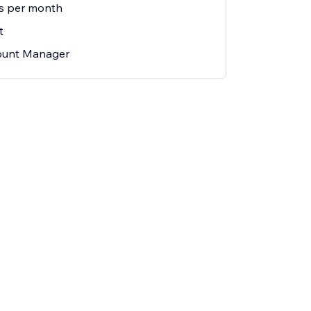
s per month
t
ount Manager