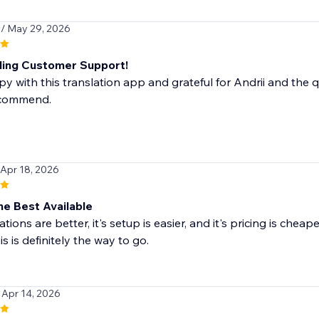
9
/ May 29, 2026
ing Customer Support!
y with this translation app and grateful for Andrii and the 
ecommend.
 Apr 18, 2026
he Best Available
lations are better, it's setup is easier, and it's pricing is chea
is is definitely the way to go.
 Apr 14, 2026