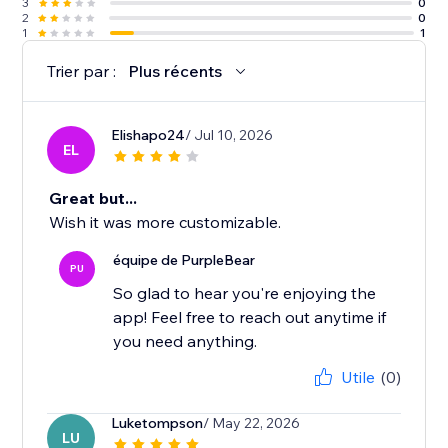
3
0
2
0
1
1
Trier par :
Plus récents
Elishapo24
/ Jul 10, 2026
EL
Great but...
Wish it was more customizable.
équipe de PurpleBear
PU
So glad to hear you're enjoying the
app! Feel free to reach out anytime if
you need anything.
Utile
(0)
Luketompson
/ May 22, 2026
LU