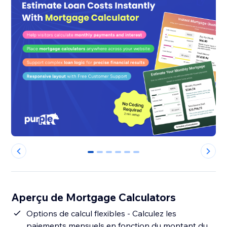
0
1
2
3
4
5
Aperçu de Mortgage Calculators
Options de calcul flexibles - Calculez les
paiements mensuels en fonction du montant du