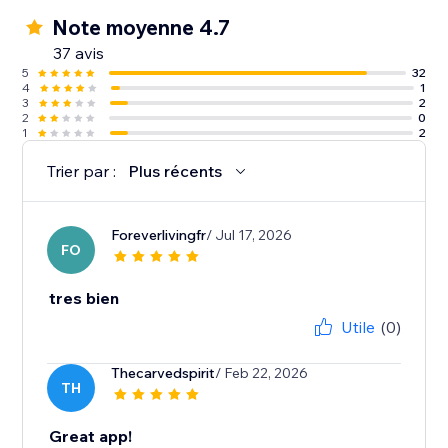
Note moyenne 4.7
37 avis
5
32
4
1
3
2
2
0
1
2
Trier par :
Plus récents
Foreverlivingfr
/ Jul 17, 2026
FO
tres bien
Utile
(0)
Thecarvedspirit
/ Feb 22, 2026
TH
Great app!