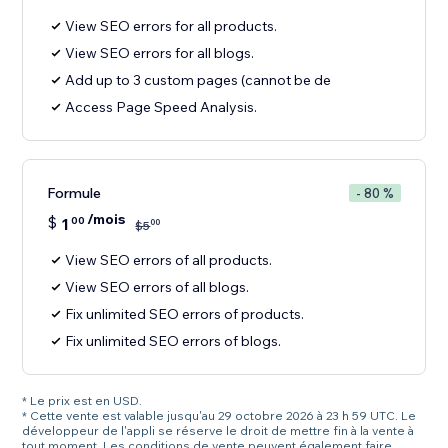
View SEO errors for all products.
View SEO errors for all blogs.
Add up to 3 custom pages (cannot be de
Access Page Speed Analysis.
Formule
- 80 %
/mois
$
1
00
00
$
5
View SEO errors of all products.
View SEO errors of all blogs.
Fix unlimited SEO errors of products.
Fix unlimited SEO errors of blogs.
* Le prix est en USD.
* Cette vente est valable jusqu'au 29 octobre 2026 à 23 h 59 UTC. Le
développeur de l'appli se réserve le droit de mettre fin à la vente à
tout moment. Les conditions de vente peuvent également faire