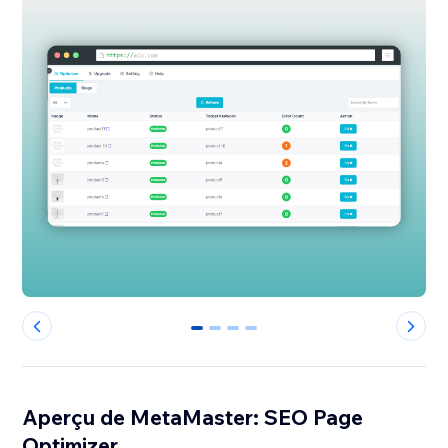
0
1
2
3
Aperçu de MetaMaster: SEO Page
Optimizer