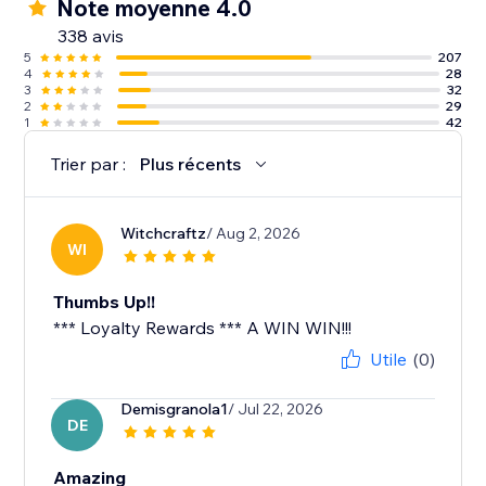
Note moyenne 4.0
338 avis
5
207
4
28
3
32
2
29
1
42
Trier par :
Plus récents
Witchcraftz
/ Aug 2, 2026
WI
Thumbs Up!!
*** Loyalty Rewards *** A WIN WIN!!!
Utile
(0)
Demisgranola1
/ Jul 22, 2026
DE
Amazing