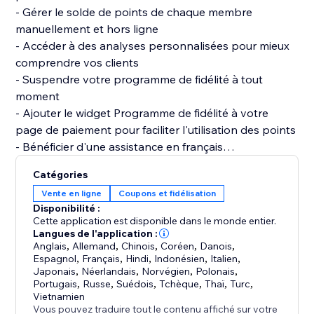
- Gérer le solde de points de chaque membre
manuellement et hors ligne
- Accéder à des analyses personnalisées pour mieux
comprendre vos clients
- Suspendre votre programme de fidélité à tout
moment
- Ajouter le widget Programme de fidélité à votre
page de paiement pour faciliter l'utilisation des points
- Bénéficier d'une assistance en français
Catégories
Ce que les membres de votre programme de fidélité
Vente en ligne
Coupons et fidélisation
peuvent faire :
Disponibilité :
- Se connecter pour suivre leur solde de points et de
Cette application est disponible dans le monde entier.
récompenses
Langues de l'application :
Anglais
,
Allemand
,
Chinois
,
Coréen
,
Danois
,
- Recevoir une notification lorsqu'une récompense est
Espagnol
,
Français
,
Hindi
,
Indonésien
,
Italien
,
Japonais
,
Néerlandais
,
Norvégien
,
Polonais
,
Portugais
,
Russe
,
Suédois
,
Tchèque
,
Thaï
,
Turc
,
Vietnamien
Vous pouvez traduire tout le contenu affiché sur votre