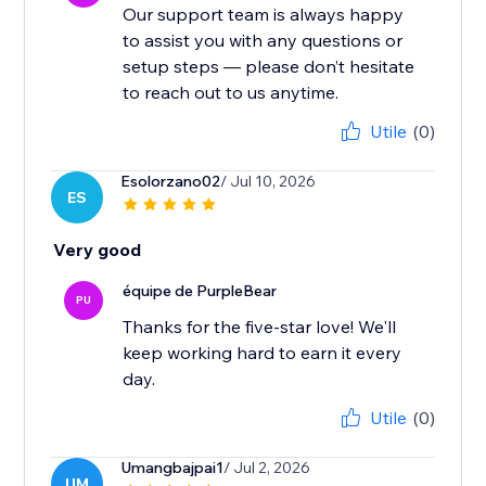
Our support team is always happy
to assist you with any questions or
setup steps — please don’t hesitate
to reach out to us anytime.
Utile
(0)
Esolorzano02
/ Jul 10, 2026
ES
Very good
équipe de PurpleBear
PU
Thanks for the five-star love! We'll
keep working hard to earn it every
day.
Utile
(0)
Umangbajpai1
/ Jul 2, 2026
UM