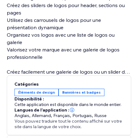
Créez des sliders de logos pour header, sections ou
pages
Utilisez des carrousels de logos pour une
présentation dynamique
Organisez vos logos avec une liste de logos ou
galerie
Valorisez votre marque avec une galerie de logos
professionnelle
Créez facilement une galerie de logos ou un slider de
logos pour renforcer la confiance et mettre en avant
Catégories
vos partenariats. Installez l’application dès aujourd’hui
Éléments de design
Bannières et badges
et présentez vos logos de manière moderne et
Disponibilité :
impactante.
Cette application est disponible dans le monde entier.
Langues de l'application :
Anglais
,
Allemand
,
Français
,
Portugais
,
Russe
Vous pouvez traduire tout le contenu affiché sur votre
site dans la langue de votre choix.