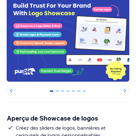
0
1
2
3
4
5
6
Aperçu de Showcase de logos
Créez des sliders de logos, bannières et
carrousels de logos personnalisables