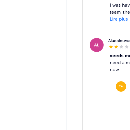
I was hav
team, the
Lire plus
Alucolours
AL
needs mo
need a ma
now
CA