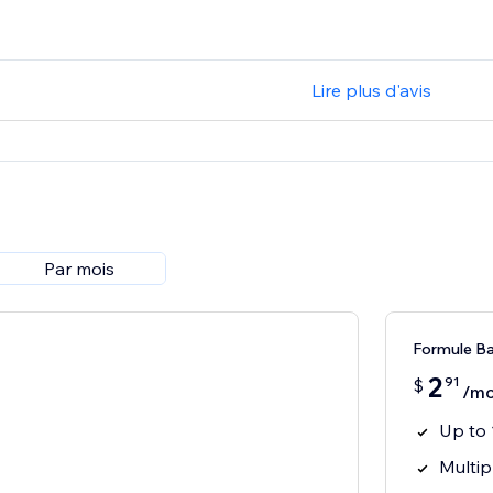
Lire plus d'avis
Par mois
Formule Ba
2
91
$
/mo
Up to 
Multip