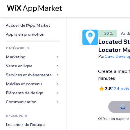
Accueil de l'App Market
- 30 %
Valid
Applis en promotion
Located St
CATÉGORIES
Locator M
Par
Cavu Devel
Marketing
Vente en ligne
Publicités
Create a map f
Mobile
Services et événements
Applis pour les boutiques
minutes
Données analytiques
Expédition et livraison
Médias et contenu
Hôtels
3.8
124 avis
Réseaux sociaux
Boutons Vente
Événements
Éléments de design
Galerie
Référencement (SEO)
Cours en ligne
Restaurants
Musique
Cartes et navigation
Communication 
Engagement
Impression à la demande
Immobilier
Podcasts
Confidentialité
Formulaires
Classement de sites
Comptabilité
DÉCOUVRIR
Réservations
Photographie
Horloge
Blog
Offre non payante
E-mail
Coupons et fidélisation
Les choix de l'équipe
Vidéo
Modèles de pages
Sondages