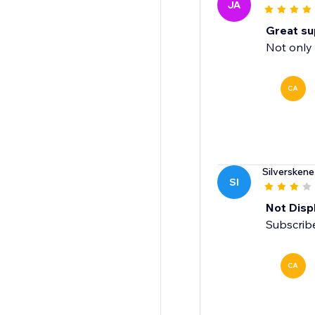
JA
Great su
Not only 
CA
Silverskene
SI
Not Displ
Subscribe
CA