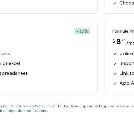
Choos
Formule P
- 30 %
8
75
$
/mo
tions
Unlimi
 or excel
Import
 spreadsheet
Link t
App A
squ'au 31 octobre 2026 à 23 h 59 UTC. Le développeur de l'appli se réserve le
re l'objet de modifications.