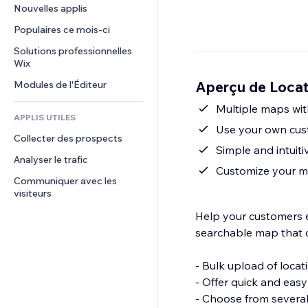
Conversion
Solutions d'entreposage
Nouvelles applis
PDF
Effets sur images
Chat
Dropshipping
Partage de fichiers
Populaires ce mois‑ci
Boutons et menus
Commentaires
Tarifs et abonnement
Actualités
Bannières et badges
Solutions professionnelles 
Téléphone
Financement participatif
Wix
Services de contenu
Calculateurs
Communauté
Alimentation et boissons
Aperçu de Locat
Modules de l'Éditeur
Effets de texte
Rechercher
Avis et commentaires
Météo
Multiple maps with
CRM
APPLIS UTILES
Graphiques et tableaux
Use your own cus
Collecter des prospects
Simple and intuit
Analyser le trafic
Customize your ma
Communiquer avec les 
visiteurs
Help your customers ea
searchable map that c
- Bulk upload of locat
- Offer quick and easy
- Choose from sever