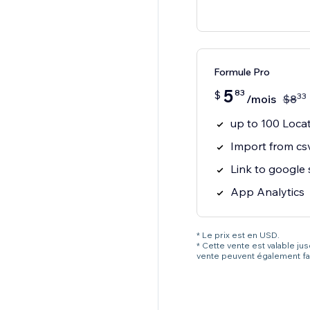
Formule Pro
5
83
$
33
/mois
$
8
up to 100 Loca
Import from csv
Link to google
App Analytics
* Le prix est en USD.
* Cette vente est valable ju
vente peuvent également fai