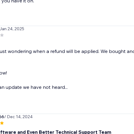
you have it on.
 Jan 24, 2025
just wondering when a refund will be applied. We bought an
ow!
t an update we have not heard...
66
/ Dec 14, 2024
ftware and Even Better Technical Support Team