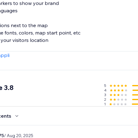
rkers to show your brand
anguages
ations next to the map
 fonts, colors, map start point, etc
your visitors location
appli
5
 3.8
4
3
2
1
cents
75
/ Aug 20, 2025