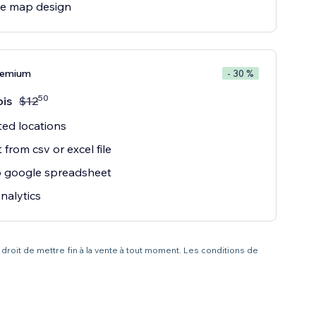
e map design
remium
- 30 %
50
is
$
12
ted locations
 from csv or excel file
o google spreadsheet
nalytics
 droit de mettre fin à la vente à tout moment. Les conditions de