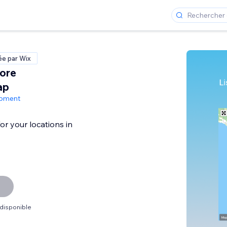
ée par Wix
ore
ap
opment
or your locations in
 disponible