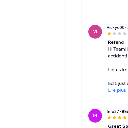
Vickyc00
/
VI
Refund
Hi Team! 
accident!
Let us kn
Edit: jus
Lire plus
Info37788
IN
Great So