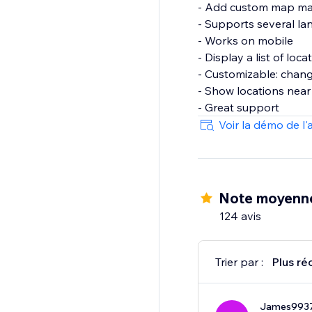
- Add custom map ma
- Supports several l
- Works on mobile
- Display a list of loc
- Customizable: change
- Show locations near 
- Great support
Voir la démo de l'
Note moyenne
124 avis
Trier par :
Plus ré
James993