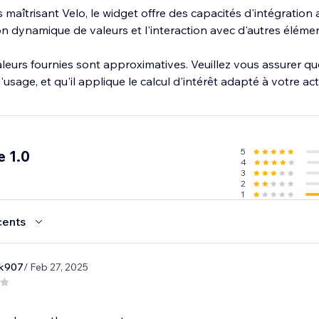
maîtrisant Velo, le widget offre des capacités d'intégration
on dynamique de valeurs et l'interaction avec d'autres élémen
leurs fournies sont approximatives. Veuillez vous assurer que
usage, et qu'il applique le calcul d'intérêt adapté à votre acti
5
 1.0
4
3
2
1
cents
rk907
/ Feb 27, 2025