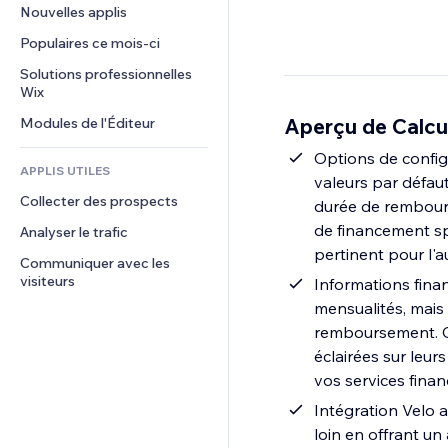
Conversion
Solutions d'entreposage
Nouvelles applis
PDF
Effets sur images
Chat
Dropshipping
Partage de fichiers
Populaires ce mois‑ci
Boutons et menus
Commentaires
Tarifs et abonnement
Actualités
Bannières et badges
Solutions professionnelles 
Téléphone
Financement participatif
Wix
Services de contenu
Calculateurs
Communauté
Alimentation et boissons
Aperçu de Calcu
Modules de l'Éditeur
Effets de texte
Rechercher
Avis et commentaires
Météo
Options de configu
CRM
APPLIS UTILES
valeurs par défaut
Graphiques et tableaux
Collecter des prospects
durée de rembours
de financement spé
Analyser le trafic
pertinent pour l'a
Communiquer avec les 
visiteurs
Informations fina
mensualités, mais 
remboursement. Ce
éclairées sur leur
vos services finan
Intégration Velo a
loin en offrant un