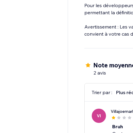
Pour les développeurs 
permettant la définiti
Avertissement : Les va
convient à votre cas d'
Note moyenne
2 avis
Trier par :
Plus ré
Villajoema
VI
Bruh