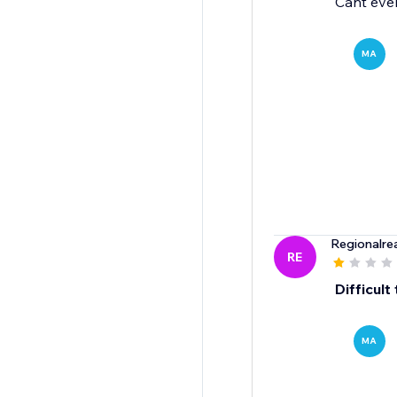
Cant eve
MA
Regionalre
RE
Difficult
MA