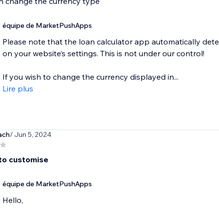
n change the currency type
équipe de MarketPushApps
Please note that the loan calculator app automatically det
on your website’s settings. This is not under our control!
If you wish to change the currency displayed in...
Lire plus
ach
/ Jun 5, 2024
 to customise
équipe de MarketPushApps
Hello,