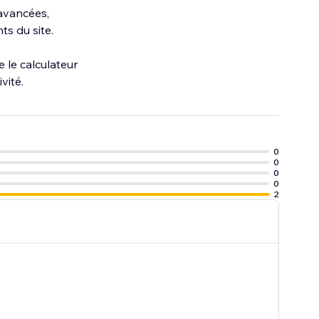
 avancées,
ts du site.
 le calculateur
vité.
0
0
0
0
2