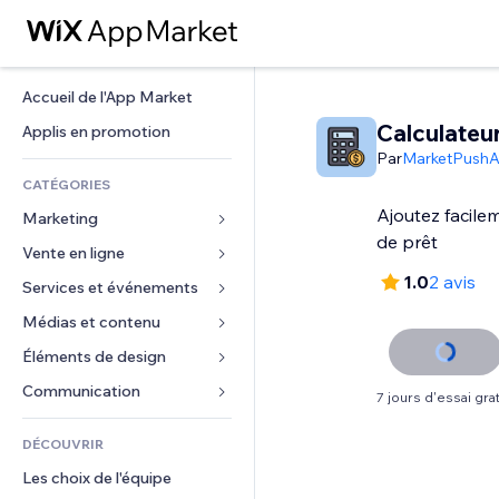
Accueil de l'App Market
Calculateur
Applis en promotion
Par
MarketPush
CATÉGORIES
Ajoutez facile
Marketing
de prêt
Vente en ligne
Publicités
1.0
2 avis
Mobile
Services et événements
Applis pour les boutiques
Données analytiques
Expédition et livraison
Médias et contenu
Hôtels
Réseaux sociaux
Boutons Vente
Événements
Éléments de design
Galerie
Référencement (SEO)
Cours en ligne
Restaurants
Musique
Cartes et navigation
Communication 
7 jours d'essai grat
Engagement
Impression à la demande
Immobilier
Podcasts
Confidentialité
Formulaires
Classement de sites
Comptabilité
DÉCOUVRIR
Réservations
Photographie
Horloge
Blog
E-mail
Coupons et fidélisation
Les choix de l'équipe
Vidéo
Modèles de pages
Sondages