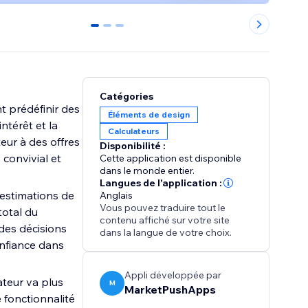
0
1
2
Catégories
t prédéfinir des
Éléments de design
ntérêt et la
Calculateurs
eur à des offres
Disponibilité :
 convivial et
Cette application est disponible
dans le monde entier.
Langues de l'application :
 estimations de
Anglais
Vous pouvez traduire tout le
total du
contenu affiché sur votre site
des décisions
dans la langue de votre choix.
onfiance dans
Appli développée par
ateur va plus
M
MarketPushApps
 fonctionnalité