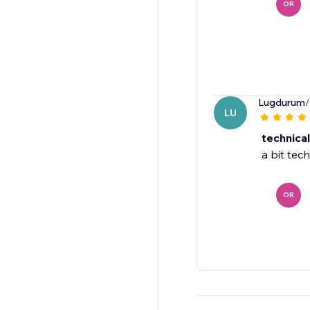
OR
Lugdurum
/
LU
technical
a bit tec
OR