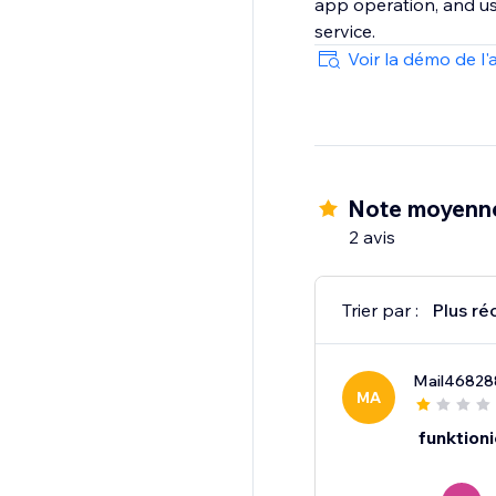
app operation, and use
Voir la démo de l'
Note moyenne
2 avis
Trier par :
Plus ré
Mail46828
MA
funktioni