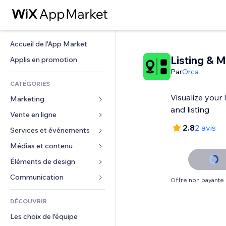
Accueil de l'App Market
Listing & 
Applis en promotion
Par
Orca
CATÉGORIES
Visualize your
Marketing
and listing
Vente en ligne
Publicités
2.8
2 avis
Mobile
Services et événements
Applis pour les boutiques
Données analytiques
Expédition et livraison
Médias et contenu
Hôtels
Réseaux sociaux
Boutons Vente
Événements
Éléments de design
Galerie
Référencement (SEO)
Cours en ligne
Restaurants
Musique
Cartes et navigation
Communication 
Offre non payante
Engagement
Impression à la demande
Immobilier
Podcasts
Confidentialité
Formulaires
Classement de sites
Comptabilité
DÉCOUVRIR
Réservations
Photographie
Horloge
Blog
E-mail
Coupons et fidélisation
Les choix de l'équipe
Vidéo
Modèles de pages
Sondages