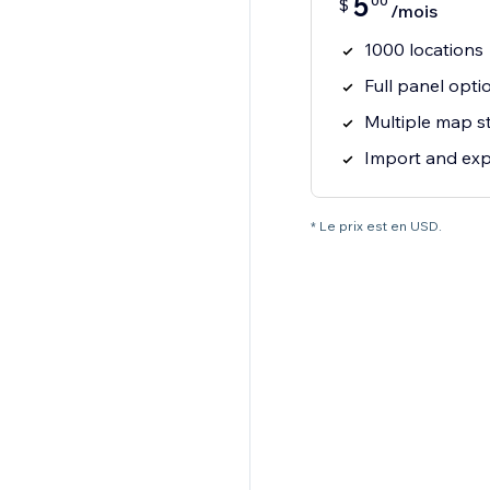
5
00
$
/mois
1000 locations
Full panel opti
Multiple map s
Import and exp
* Le prix est en USD.