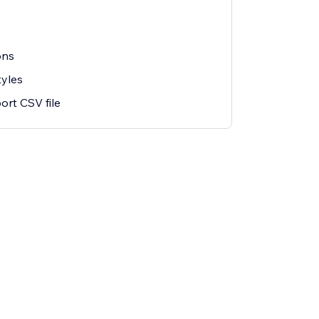
ons
tyles
ort CSV file