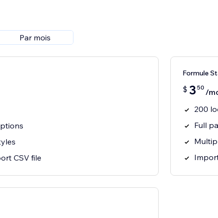
Par mois
Formule St
3
50
$
/mo
200 lo
Full p
options
Multip
tyles
Import
ort CSV file