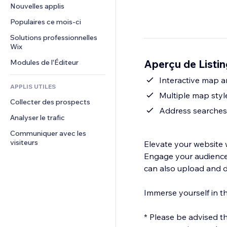
Conversion
Solutions d'entreposage
Nouvelles applis
PDF
Effets sur images
Chat
Dropshipping
Partage de fichiers
Populaires ce mois‑ci
Boutons et menus
Commentaires
Tarifs et abonnement
Actualités
Bannières et badges
Solutions professionnelles 
Téléphone
Financement participatif
Wix
Services de contenu
Calculateurs
Communauté
Alimentation et boissons
Aperçu de Listi
Modules de l'Éditeur
Effets de texte
Rechercher
Avis et commentaires
Météo
Interactive map an
CRM
APPLIS UTILES
Graphiques et tableaux
Multiple map styl
Collecter des prospects
Address searches
Analyser le trafic
Communiquer avec les 
visiteurs
Elevate your website w
Engage your audience w
can also upload and d
Immerse yourself in t
* Please be advised that this app