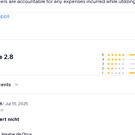
rs are accountable for any expenses incurred while utilizing
appli
5
 2.8
4
3
2
1
cents
8
/ Jul 15, 2025
ert nicht
équipe de Orca