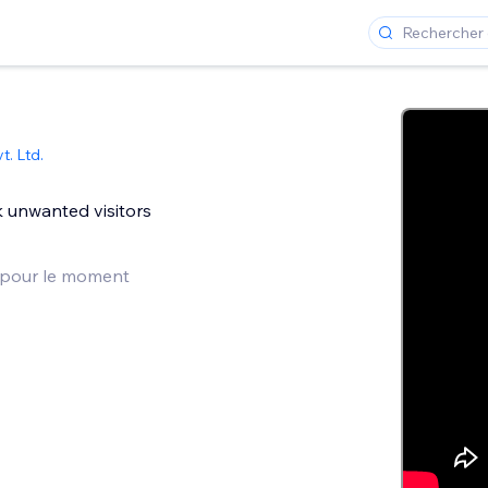
t. Ltd.
k unwanted visitors
 pour le moment