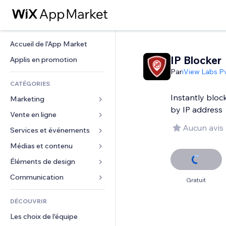
Accueil de l'App Market
IP Blocker
Applis en promotion
Par
iView Labs Pv
CATÉGORIES
Instantly bloc
Marketing
by IP address
Vente en ligne
Publicités
Aucun avis
Mobile
Services et événements
Applis pour les boutiques
Données analytiques
Expédition et livraison
Médias et contenu
Hôtels
Réseaux sociaux
Boutons Vente
Événements
Éléments de design
Galerie
Référencement (SEO)
Cours en ligne
Restaurants
Musique
Cartes et navigation
Communication 
Gratuit
Engagement
Impression à la demande
Immobilier
Podcasts
Confidentialité
Formulaires
Classement de sites
Comptabilité
DÉCOUVRIR
Réservations
Photographie
Horloge
Blog
E-mail
Coupons et fidélisation
Les choix de l'équipe
Vidéo
Modèles de pages
Sondages