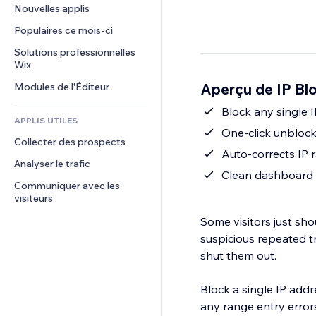
Conversion
Solutions d'entreposage
Nouvelles applis
PDF
Effets sur images
Chat
Dropshipping
Partage de fichiers
Populaires ce mois‑ci
Boutons et menus
Commentaires
Tarifs et abonnement
Actualités
Bannières et badges
Solutions professionnelles 
Téléphone
Financement participatif
Wix
Services de contenu
Calculateurs
Communauté
Alimentation et boissons
Aperçu de IP Bl
Modules de l'Éditeur
Effets de texte
Rechercher
Avis et commentaires
Météo
Block any single I
CRM
APPLIS UTILES
Graphiques et tableaux
One-click unblock
Collecter des prospects
Auto-corrects IP 
Analyser le trafic
Clean dashboard t
Communiquer avec les 
visiteurs
Some visitors just sho
suspicious repeated tr
shut them out.
Block a single IP addr
any range entry errors