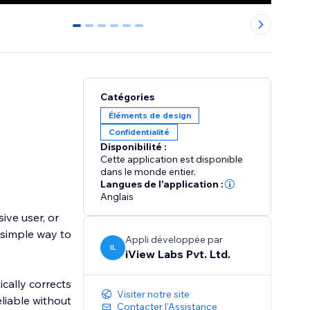
0
1
2
3
4
5
Catégories
Éléments de design
Confidentialité
Disponibilité :
Cette application est disponible
dans le monde entier.
Langues de l'application :
Anglais
ive user, or
 simple way to
Appli développée par
IL
iView Labs Pvt. Ltd.
ically corrects
Visiter notre site
eliable without
Contacter l'Assistance