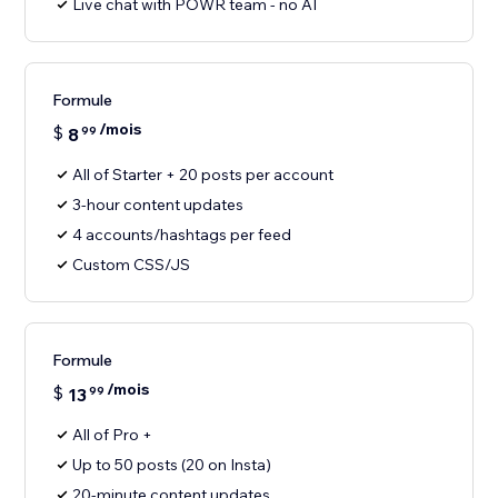
Live chat with POWR team - no AI
Formule
/mois
$
8
99
All of Starter + 20 posts per account
3-hour content updates
4 accounts/hashtags per feed
Custom CSS/JS
Formule
/mois
$
13
99
All of Pro +
Up to 50 posts (20 on Insta)
20-minute content updates