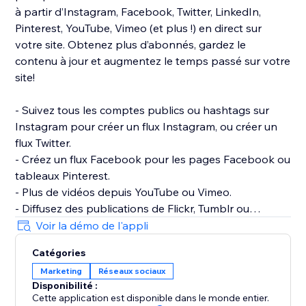
à partir d’Instagram, Facebook, Twitter, LinkedIn,
Pinterest, YouTube, Vimeo (et plus !) en direct sur
votre site. Obtenez plus d’abonnés, gardez le
contenu à jour et augmentez le temps passé sur votre
site!
- Suivez tous les comptes publics ou hashtags sur
Instagram pour créer un flux Instagram, ou créer un
flux Twitter.
- Créez un flux Facebook pour les pages Facebook ou
tableaux Pinterest.
- Plus de vidéos depuis YouTube ou Vimeo.
- Diffusez des publications de Flickr, Tumblr ou
Dailymotion.
Voir la démo de l'appli
- Sélectionnez une grille, un collage ou un curseur et
Catégories
votre style de recadrage d’image. Optimiseur
Marketing
Réseaux sociaux
d’images simple et facile !
Disponibilité :
- Combinez images, photos, vidéos et texte dans une
Cette application est disponible dans le monde entier.