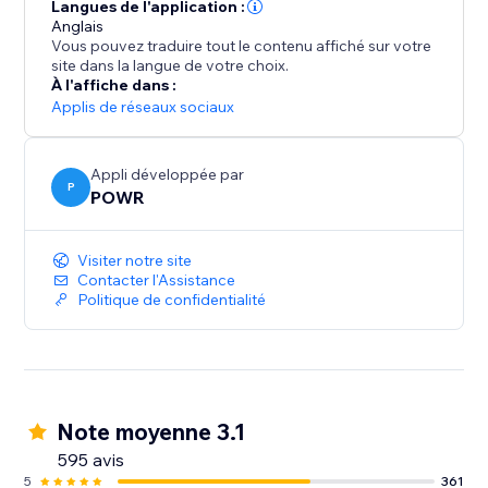
galerie réactive.
Langues de l'application :
- Affichez/masquez légendes de messages et ajoutez
Anglais
Vous pouvez traduire tout le contenu affiché sur votre
des effets de survol d’image.
site dans la langue de votre choix.
- Ajoutez des boutons de partage pour partager vos
À l'affiche dans :
photos/vidéos.
Applis de réseaux sociaux
- Acceptez les publications avant de les ajouter à
votre site.
Appli développée par
P
POWR
Visiter notre site
Contacter l'Assistance
Politique de confidentialité
Note moyenne 3.1
595 avis
5
361