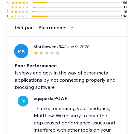
4
95
3
17
2
16
1
106
Trier par :
Plus récents
Matthewcox34
/ Jun 9, 2026
MA
Poor Performance
It slows and gets in the way of other meta
applications by not connecting properly and
blocking software.
équipe de POWR
PO
Thanks for sharing your feedback,
Matthew. We're sorry to hear the
app caused performance issues and
interfered with other tools on your