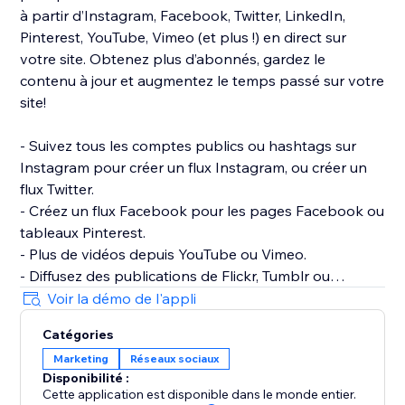
à partir d’Instagram, Facebook, Twitter, LinkedIn,
Pinterest, YouTube, Vimeo (et plus !) en direct sur
votre site. Obtenez plus d’abonnés, gardez le
contenu à jour et augmentez le temps passé sur votre
site!
- Suivez tous les comptes publics ou hashtags sur
Instagram pour créer un flux Instagram, ou créer un
flux Twitter.
- Créez un flux Facebook pour les pages Facebook ou
tableaux Pinterest.
- Plus de vidéos depuis YouTube ou Vimeo.
- Diffusez des publications de Flickr, Tumblr ou
Dailymotion.
Voir la démo de l'appli
- Sélectionnez une grille, un collage ou un curseur et
Catégories
votre style de recadrage d’image. Optimiseur
Marketing
Réseaux sociaux
d’images simple et facile !
Disponibilité :
- Combinez images, photos, vidéos et texte dans une
Cette application est disponible dans le monde entier.