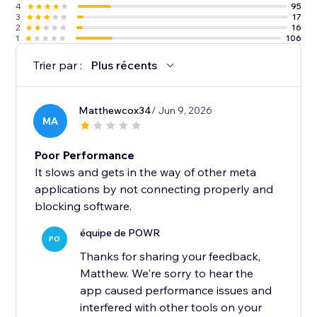
4
95
3
17
2
16
1
106
Trier par :
Plus récents
Matthewcox34
/ Jun 9, 2026
MA
Poor Performance
It slows and gets in the way of other meta
applications by not connecting properly and
blocking software.
équipe de POWR
PO
Thanks for sharing your feedback,
Matthew. We're sorry to hear the
app caused performance issues and
interfered with other tools on your