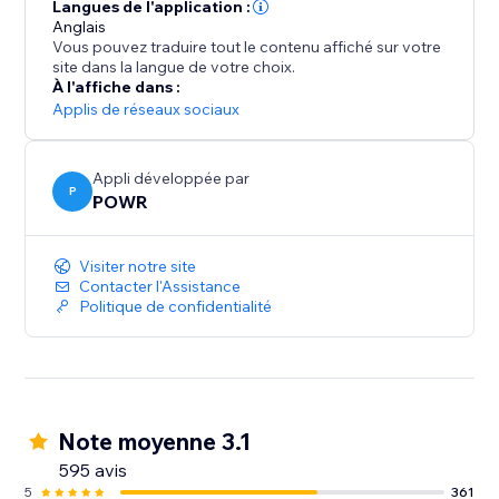
galerie réactive.
Langues de l'application :
- Affichez/masquez légendes de messages et ajoutez
Anglais
Vous pouvez traduire tout le contenu affiché sur votre
des effets de survol d’image.
site dans la langue de votre choix.
- Ajoutez des boutons de partage pour partager vos
À l'affiche dans :
photos/vidéos.
Applis de réseaux sociaux
- Acceptez les publications avant de les ajouter à
votre site.
Appli développée par
P
POWR
Visiter notre site
Contacter l'Assistance
Politique de confidentialité
Note moyenne 3.1
595 avis
5
361