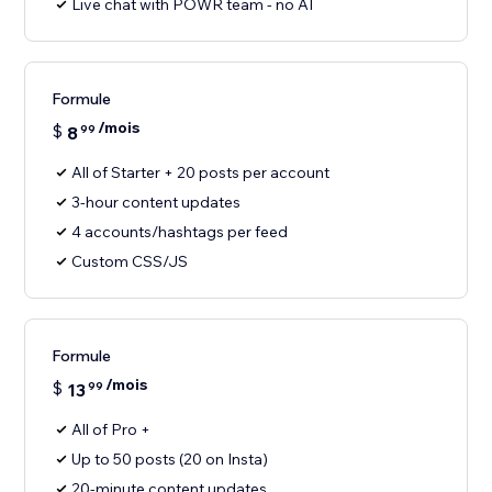
Live chat with POWR team - no AI
Formule
/mois
$
8
99
All of Starter + 20 posts per account
3-hour content updates
4 accounts/hashtags per feed
Custom CSS/JS
Formule
/mois
$
13
99
All of Pro +
Up to 50 posts (20 on Insta)
20-minute content updates