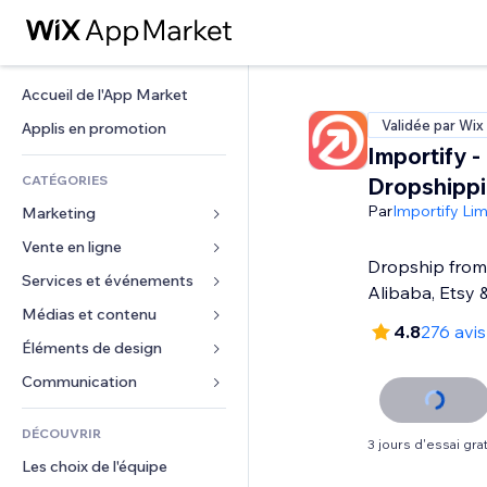
Accueil de l'App Market
Validée par Wix
Applis en promotion
Importify -
CATÉGORIES
Dropshipp
Par
Importify Lim
Marketing
Vente en ligne
Publicités
Dropship from 
Mobile
Services et événements
Applis pour les boutiques
Alibaba, Etsy 
Données analytiques
Expédition et livraison
Médias et contenu
Hôtels
4.8
276 avis
Réseaux sociaux
Boutons Vente
Événements
Éléments de design
Galerie
Référencement (SEO)
Cours en ligne
Restaurants
Musique
Cartes et navigation
Communication 
Engagement
Impression à la demande
Immobilier
Podcasts
Confidentialité
Formulaires
Classement de sites
Comptabilité
DÉCOUVRIR
Réservations
Photographie
Horloge
Blog
3 jours d'essai grat
E-mail
Coupons et fidélisation
Les choix de l'équipe
Vidéo
Modèles de pages
Sondages