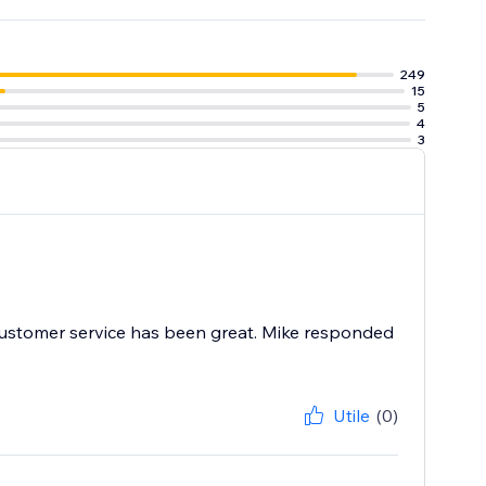
e tools to
 worrying about
249
15
5
4
3
r customer service has been great. Mike responded
Utile
(0)