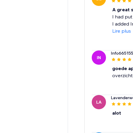
A great s
I had put
I added Im
Lire plus
Info66515
IN
goede a
overzichte
Lavenderw
LA
alot