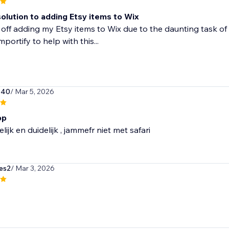
olution to adding Etsy items to Wix
 off adding my Etsy items to Wix due to the daunting task of 
portify to help with this...
540
/ Mar 5, 2026
pp
lijk en duidelijk , jammefr niet met safari
es2
/ Mar 3, 2026