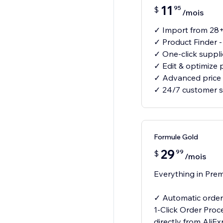
11
95
$
/mois
✓ Import from 28+
✓ Product Finder 
✓ One-click suppl
✓ Edit & optimize 
✓ Advanced price 
✓ 24/7 customer 
Formule Gold
29
99
$
/mois
Everything in Prem
✓ Automatic order 
1-Click Order Proc
directly from AliE