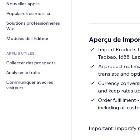
Conversion
Solutions d'entreposage
Nouvelles applis
PDF
Effets sur images
Chat
Dropshipping
Partage de fichiers
Populaires ce mois‑ci
Boutons et menus
Commentaires
Tarifs et abonnement
Actualités
Bannières et badges
Solutions professionnelles 
Téléphone
Financement participatif
Wix
Services de contenu
Calculateurs
Communauté
Alimentation et boissons
Aperçu de Impor
Modules de l'Éditeur
Effets de texte
Rechercher
Avis et commentaires
Météo
Import Products f
CRM
APPLIS UTILES
Taobao, 1688, La
Graphiques et tableaux
Collecter des prospects
Ai product optimiz
Analyser le trafic
translate and opt
Communiquer avec les 
Currency conversio
visiteurs
and keep rates up
Order fulfillment 
including all cust
Important: Importify 