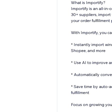
What is Importify?
Importify is an all-i
30+ suppliers, import 
your order fulfillment
With Importify, you ca
* Instantly import wi
Shopee, and more
* Use AI to improve an
* Automatically conver
* Save time by auto-a
fulfillment
Focus on growing your