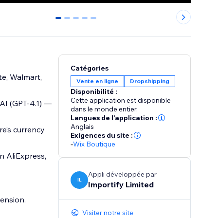
0
1
2
3
4
Catégories
te, Walmart,
Vente en ligne
Dropshipping
Disponibilité :
Cette application est disponible
 AI (GPT-4.1) —
dans le monde entier.
Langues de l'application :
Anglais
re’s currency
Exigences du site :
-
Wix Boutique
n AliExpress,
Appli développée par
IL
Importify Limited
ension.
Visiter notre site