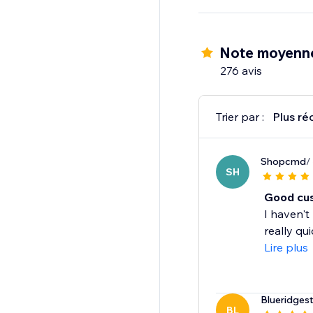
Whether you're just st
streamline operations
packaging or shipping
Note moyenn
276 avis
Trier par :
Plus ré
Shopcmd
/
SH
Good cus
I haven't
really qui
Lire plus
Blueridgest
BL