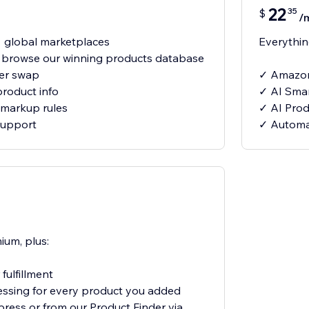
22
35
$
/
 global marketplaces
Everything
- browse our winning products database
ier swap
✓ Amazon
product info
✓ AI Smar
markup rules
✓ AI Produ
support
✓ Automat
ium, plus:
fulfillment
essing for every product you added
xpress or from our Product Finder via