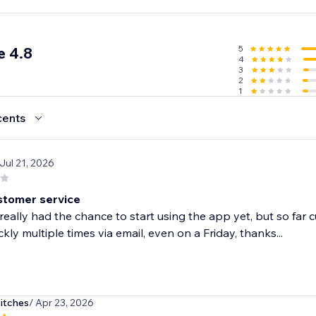
arting out or scaling an existing store, Importify gives you th
, maximize conversions, and build a global brand — without
.
5
e 4.8
4
3
2
1
cents
 Jul 21, 2026
tomer service
 really had the chance to start using the app yet, but so fa
ckly multiple times via email, even on a Friday, thanks...
itches
/ Apr 23, 2026