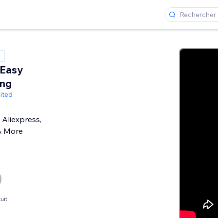
 Easy
ing
ited
Aliexpress,
& More
uit