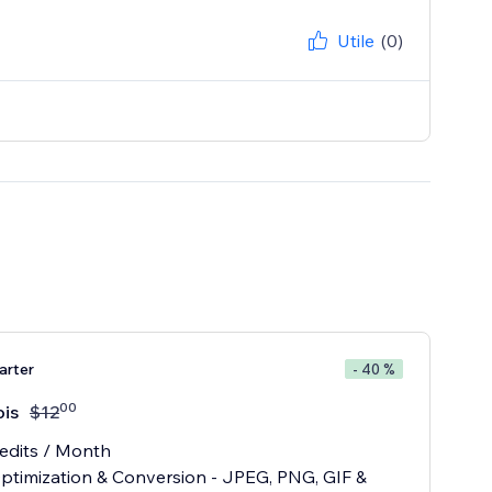
Utile
(0)
arter
- 40 %
00
is
$
12
redits / Month
ptimization & Conversion - JPEG, PNG, GIF &