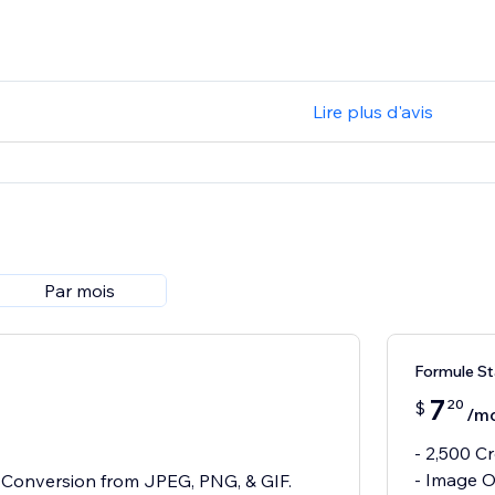
Lire plus d'avis
Par mois
Formule St
7
20
$
/mo
- 2,500 C
- Image O
Conversion from JPEG, PNG, & GIF.