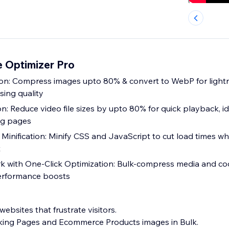
 Optimizer Pro
n: Compress images upto 80% & convert to WebP for lightn
sing quality
: Reduce video file sizes by upto 80% for quick playback, id
ng pages
inification: Minify CSS and JavaScript to cut load times wh
t
k with One-Click Optimization: Bulk-compress media and cod
 performance boosts
ebsites that frustrate visitors.
king Pages and Ecommerce Products images in Bulk.