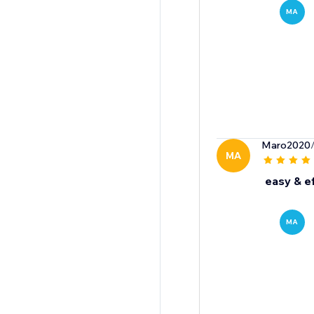
MA
Maro2020
MA
easy & ef
MA