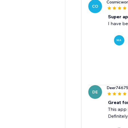
Cosmicwor
CO
Super app
I have be
MA
Deer7467
DE
Great fo
This app 
Definitely