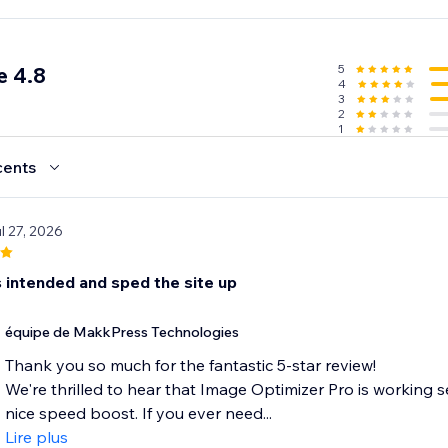
5
e 4.8
4
3
2
1
cents
ul 27, 2026
 intended and sped the site up
équipe de MakkPress Technologies
Thank you so much for the fantastic 5-star review!
We're thrilled to hear that Image Optimizer Pro is working s
nice speed boost. If you ever need...
Lire plus