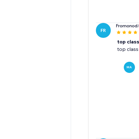
Fromonod
FR
top clas
top class
MA