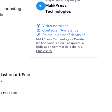
Appli développée par
MakkPress
MT
ds, boosting
Technologies
c.
Visiter notre site
Contacter l'Assistance
Politique de confidentialité
MakkPress Technologies Private
limited s'assure qu'il respecte la
législation commerciale de l'UE.
Plus d'info
 dashboard. Free
all.
th no-code