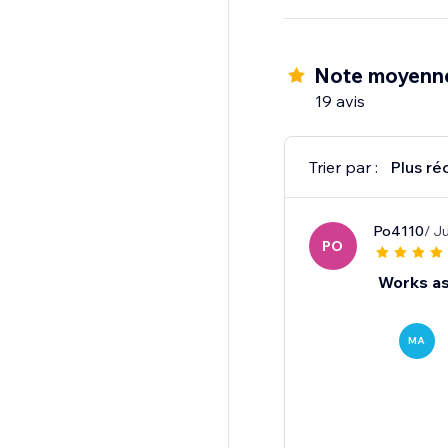
Note moyenn
19 avis
Trier par :
Plus ré
Po4110
/ J
PO
Works as
MA