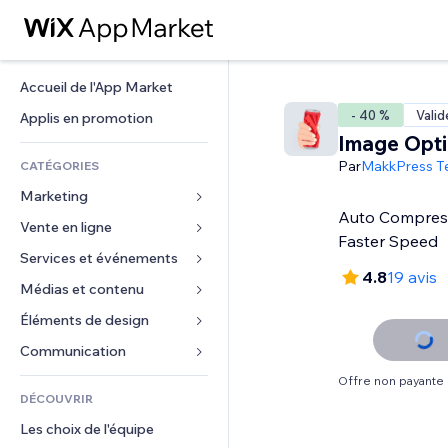
Accueil de l'App Market
- 40 %
Valid
Applis en promotion
Image Opti
Par
MakkPress T
CATÉGORIES
Marketing
Auto Compress
Vente en ligne
Publicités
Faster Speed
Mobile
Services et événements
Applis pour les boutiques
4.8
19 avis
Données analytiques
Expédition et livraison
Médias et contenu
Hôtels
Réseaux sociaux
Boutons Vente
Événements
Éléments de design
Galerie
Référencement (SEO)
Cours en ligne
Restaurants
Musique
Cartes et navigation
Communication 
Engagement
Impression à la demande
Immobilier
Podcasts
Confidentialité
Formulaires
Offre non payante
Classement de sites
Comptabilité
DÉCOUVRIR
Réservations
Photographie
Horloge
Blog
E-mail
Coupons et fidélisation
Les choix de l'équipe
Vidéo
Modèles de pages
Sondages