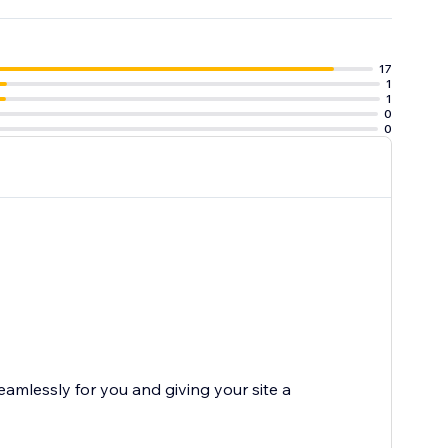
17
1
1
0
0
eamlessly for you and giving your site a