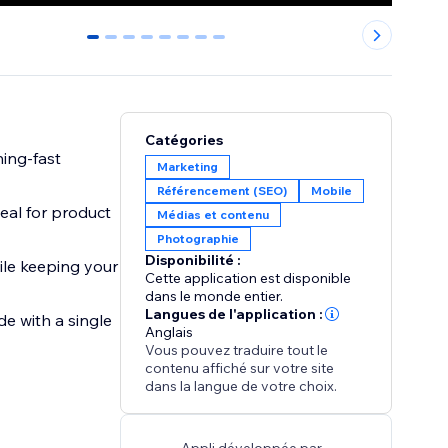
0
1
2
3
4
5
6
7
Catégories
ing-fast
Marketing
Référencement (SEO)
Mobile
eal for product
Médias et contenu
Photographie
Disponibilité :
ile keeping your
Cette application est disponible
dans le monde entier.
Langues de l'application :
e with a single
Anglais
Vous pouvez traduire tout le
contenu affiché sur votre site
dans la langue de votre choix.