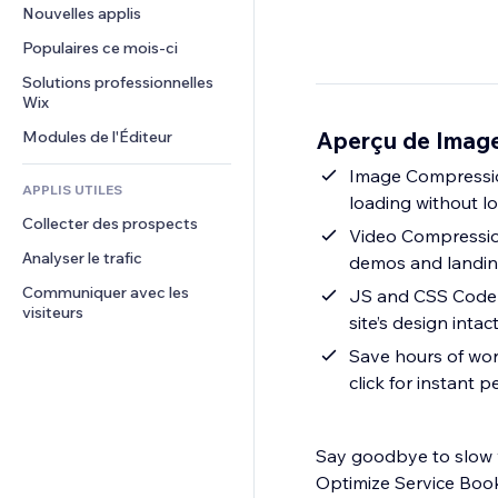
Conversion
Solutions d'entreposage
Nouvelles applis
PDF
Effets sur images
Chat
Dropshipping
Partage de fichiers
Populaires ce mois‑ci
Boutons et menus
Commentaires
Tarifs et abonnement
Actualités
Bannières et badges
Solutions professionnelles 
Téléphone
Financement participatif
Wix
Services de contenu
Calculateurs
Communauté
Alimentation et boissons
Aperçu de Image
Modules de l'Éditeur
Effets de texte
Rechercher
Avis et commentaires
Météo
Image Compressio
CRM
APPLIS UTILES
loading without lo
Graphiques et tableaux
Collecter des prospects
Video Compression
Analyser le trafic
demos and landi
Communiquer avec les 
JS and CSS Code M
visiteurs
site’s design intac
Save hours of wor
click for instant
Say goodbye to slow w
Optimize Service Boo