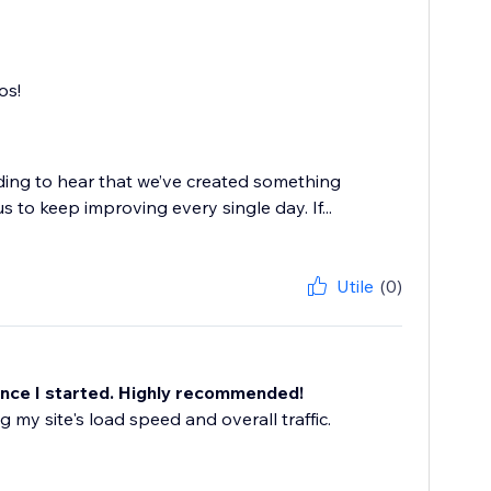
os!
rding to hear that we’ve created something
 to keep improving every single day. If...
Utile
(0)
ince I started. Highly recommended!
g my site's load speed and overall traffic.