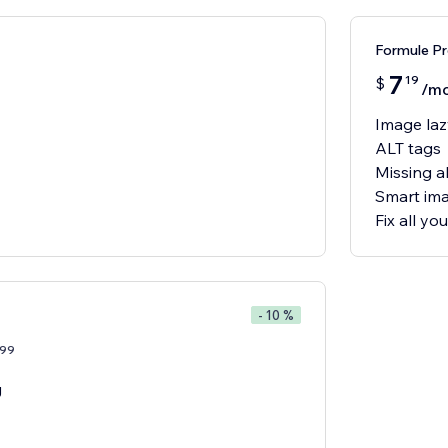
Formule P
7
19
$
/mo
Image laz
ALT tags
Missing al
Smart ima
Fix all y
- 10 %
99
g