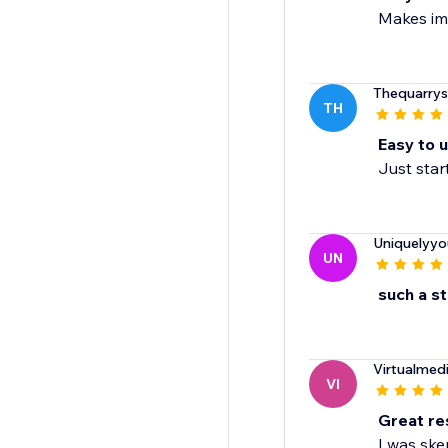
Makes im
Thequarry
TH
Easy to 
Just star
Uniquelyyo
UN
such a st
Virtualmed
VI
Great re
I was ske