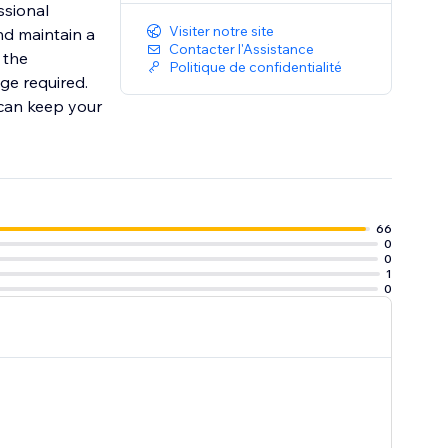
ssional
Visiter notre site
nd maintain a
Contacter l'Assistance
 the
Politique de confidentialité
ge required.
 can keep your
66
0
0
1
0