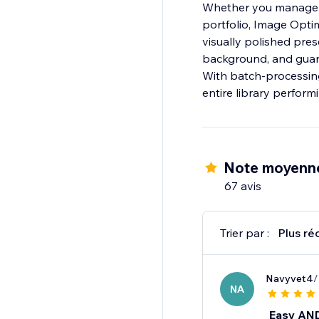
Whether you manage a
portfolio, Image Opti
visually polished pre
background, and guara
With batch-processing
entire library performi
Note moyenn
67 avis
Trier par :
Plus ré
Navyvet4
/
NA
Easy AND