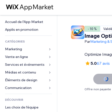
Accueil de l'App Market
- 10 %
Valid
Applis en promotion
Image Opti
Par
Marketing & 
CATÉGORIES
Marketing
Optimize Imag
Vente en ligne
Publicités
5.0
67 avis
Mobile
Services et événements
Applis pour les boutiques
Données analytiques
Expédition et livraison
Médias et contenu
Hôtels
Réseaux sociaux
Boutons Vente
Événements
Éléments de design
Galerie
Référencement (SEO)
Cours en ligne
Restaurants
Musique
Cartes et navigation
Communication 
Offre non payante
Engagement
Impression à la demande
Immobilier
Podcasts
Confidentialité
Formulaires
Classement de sites
Comptabilité
DÉCOUVRIR
Réservations
Photographie
Horloge
Blog
E-mail
Coupons et fidélisation
Les choix de l'équipe
Vidéo
Modèles de pages
Sondages