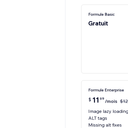
Formule Basic
Gratuit
Formule Enterprise
11
69
$
/mois
$
12
Image lazy loadin
ALT tags
Missing alt fixes