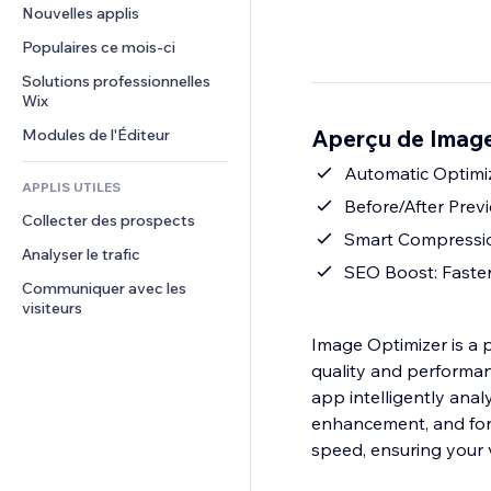
Conversion
Solutions d'entreposage
Nouvelles applis
PDF
Effets sur images
Chat
Dropshipping
Partage de fichiers
Populaires ce mois‑ci
Boutons et menus
Commentaires
Tarifs et abonnement
Actualités
Bannières et badges
Solutions professionnelles 
Téléphone
Financement participatif
Wix
Services de contenu
Calculateurs
Communauté
Alimentation et boissons
Aperçu de Image
Modules de l'Éditeur
Effets de texte
Rechercher
Avis et commentaires
Météo
Automatic Optimi
CRM
APPLIS UTILES
Graphiques et tableaux
Before/After Prev
Collecter des prospects
Smart Compression:
Analyser le trafic
SEO Boost: Faste
Communiquer avec les 
visiteurs
Image Optimizer is a 
quality and performanc
app intelligently an
enhancement, and form
speed, ensuring your 