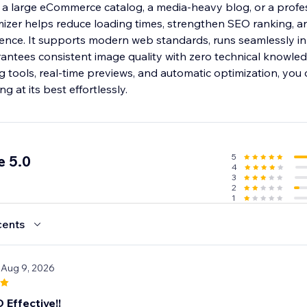
 large eCommerce catalog, a media-heavy blog, or a profe
mizer helps reduce loading times, strengthen SEO ranking, a
sence. It supports modern web standards, runs seamlessly in
ntees consistent image quality with zero technical knowled
 tools, real-time previews, and automatic optimization, you
ng at its best effortlessly.
5
e 5.0
4
3
2
1
cents
 Aug 9, 2026
 Effective!!