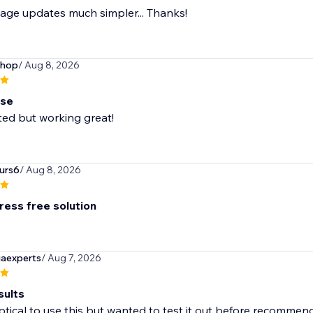
age updates much simpler... Thanks!
shop
/ Aug 8, 2026
use
ted but working great!
urs6
/ Aug 8, 2026
ress free solution
iaexperts
/ Aug 7, 2026
sults
ptical to use this but wanted to test it out before recommend