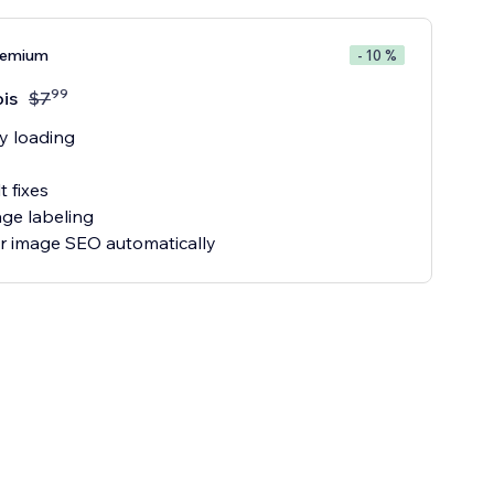
remium
- 10 %
99
is
$
7
y loading
t fixes
ge labeling
our image SEO automatically