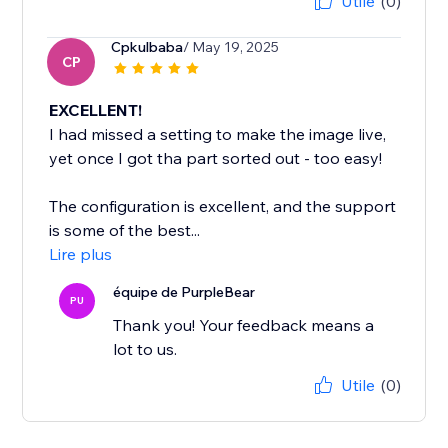
Utile
(0)
Cpkulbaba
/ May 19, 2025
CP
EXCELLENT!
I had missed a setting to make the image live,
yet once I got tha part sorted out - too easy!
The configuration is excellent, and the support
is some of the best...
Lire plus
équipe de PurpleBear
PU
Thank you! Your feedback means a
lot to us.
Utile
(0)