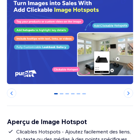
0
1
2
3
4
5
Aperçu de Image Hotspot
Clicables Hotspots - Ajoutez facilement des liens,
du texte ou des médias à des points spécifiques