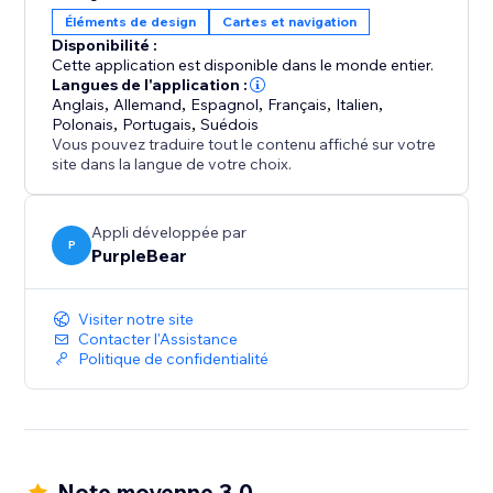
Éléments de design
Cartes et navigation
Le bouton Google Maps combine le partage de
Disponibilité :
l'emplacement, les directions et la navigation dans un
Cette application est disponible dans le monde entier.
outil simple, facilitant l'ajout d'un bouton de carte ou
Langues de l'application :
Anglais
,
Allemand
,
Espagnol
,
Français
,
Italien
,
d'un élément localisateur de magasin à votre site.
Polonais
,
Portugais
,
Suédois
Vous pouvez traduire tout le contenu affiché sur votre
Améliorez votre site web avec un bouton de
site dans la langue de votre choix.
directions intelligent, améliorez l'accessibilité et aidez
les clients à atteindre votre entreprise plus
Appli développée par
rapidement, directement via Google Maps.
P
PurpleBear
Visiter notre site
Contacter l'Assistance
Politique de confidentialité
Note moyenne 3.0