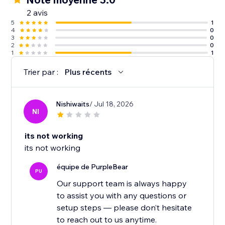
2 avis
5
1
4
0
3
0
2
0
1
1
Trier par :
Plus récents
Nishiwaits
/ Jul 18, 2026
NI
its not working
its not working
équipe de PurpleBear
PU
Our support team is always happy
to assist you with any questions or
setup steps — please don’t hesitate
to reach out to us anytime.