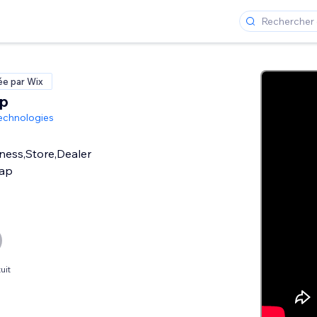
ée par Wix
p
echnologies
iness,Store,Dealer
Map
uit