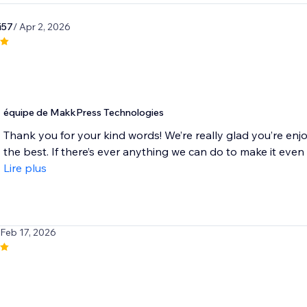
i57
/ Apr 2, 2026
équipe de MakkPress Technologies
Thank you for your kind words! We’re really glad you’re enj
the best. If there’s ever anything we can do to make it even be
Lire plus
 Feb 17, 2026