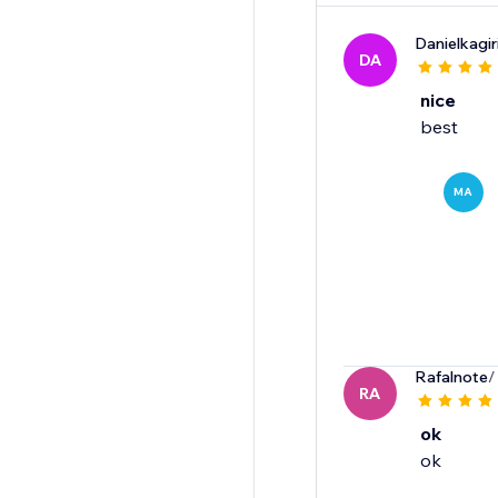
Danielkagir
DA
nice
best
MA
Rafalnote
/
RA
ok
ok