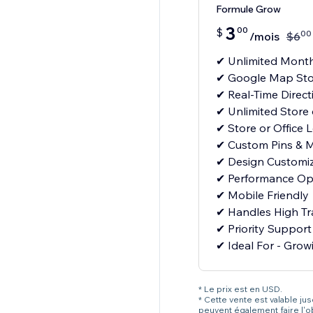
Formule Grow
3
00
$
00
/mois
$
6
✔ Unlimited Month
✔ Google Map Sto
✔ Real-Time Direct
✔ Unlimited Store 
✔ Store or Office 
✔ Custom Pins & M
✔ Design Customiz
✔ Performance Op
✔ Mobile Friendly
✔ Handles High Tra
✔ Priority Support
✔ Ideal For - Growi
* Le prix est en USD.
* Cette vente est valable ju
peuvent également faire l'o