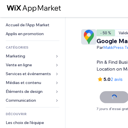
Accueil de l'App Market
- 50 %
Valid
Applis en promotion
Google Ma
Par
MakkPress T
CATÉGORIES
Marketing
Pin & Find Bus
Vente en ligne
Publicités
Location on 
Mobile
Services et événements
Applis pour les boutiques
5.0
2 avis
Données analytiques
Expédition et livraison
Médias et contenu
Hôtels
Réseaux sociaux
Boutons Vente
Événements
Éléments de design
Galerie
Référencement (SEO)
Cours en ligne
Restaurants
Musique
Cartes et navigation
Communication 
Engagement
Impression à la demande
Immobilier
Podcasts
Confidentialité
Formulaires
7 jours d'essai grat
Classement de sites
Comptabilité
DÉCOUVRIR
Réservations
Photographie
Horloge
Blog
E-mail
Coupons et fidélisation
Les choix de l'équipe
Vidéo
Modèles de pages
Sondages