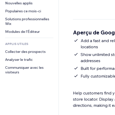
Conversion
Solutions d'entreposage
Nouvelles applis
PDF
Effets sur images
Chat
Dropshipping
Partage de fichiers
Populaires ce mois‑ci
Boutons et menus
Commentaires
Tarifs et abonnement
Actualités
Bannières et badges
Solutions professionnelles 
Téléphone
Financement participatif
Wix
Services de contenu
Calculateurs
Communauté
Alimentation et boissons
Aperçu de Goog
Modules de l'Éditeur
Effets de texte
Rechercher
Avis et commentaires
Météo
Add a fast and rel
CRM
APPLIS UTILES
locations
Graphiques et tableaux
Collecter des prospects
Show unlimited st
Analyser le trafic
addresses
Communiquer avec les 
Built for performa
visiteurs
Fully customizabl
Help customers find y
store locator. Display 
directions, making it e