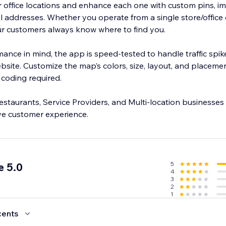
r office locations and enhance each one with custom pins, 
 addresses. Whether you operate from a single store/offic
our customers always know where to find you.
ance in mind, the app is speed-tested to handle traffic spik
site. Customize the map’s colors, size, layout, and placeme
coding required.
 Restaurants, Service Providers, and Multi-location businesses
ove customer experience.
5
e 5.0
4
3
2
1
cents