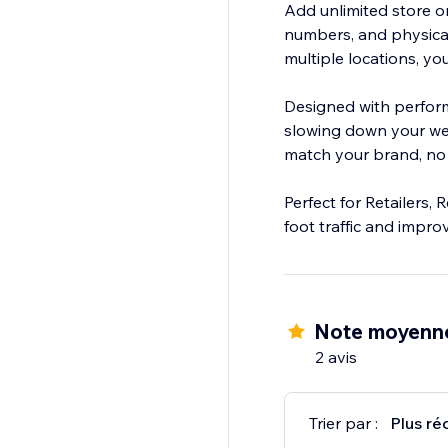
Add unlimited store o
numbers, and physical
multiple locations, y
Designed with perform
slowing down your web
match your brand, no 
Perfect for Retailers,
foot traffic and impr
Note moyenn
2 avis
Trier par :
Plus ré