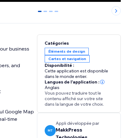
0
1
2
3
Catégories
your business
Éléments de design
Cartes et navigation
bers, and
Disponibilité :
Cette application est disponible
dans le monde entier.
Langues de l'application :
Anglais
t
Vous pouvez traduire tout le
contenu affiché sur votre site
dans la langue de votre choix.
rful Google Map
eal-time
Appli développée par
MakkPress
MT
Technologies