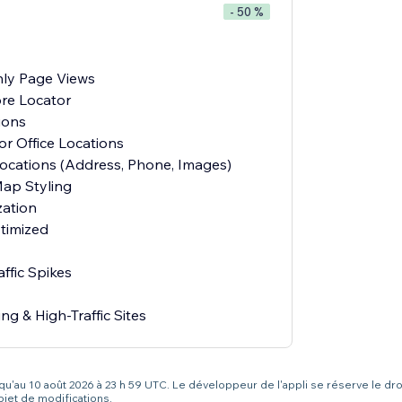
- 50 %
ly Page Views
re Locator
ions
or Office Locations
Locations (Address, Phone, Images)
ap Styling
ation
timized
ffic Spikes
ng & High-Traffic Sites
squ'au 10 août 2026 à 23 h 59 UTC. Le développeur de l'appli se réserve le dro
bjet de modifications.