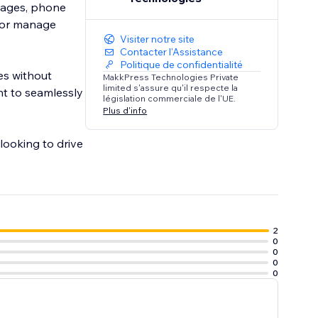
images, phone
e or manage
Visiter notre site
Contacter l'Assistance
Politique de confidentialité
es without
MakkPress Technologies Private
limited s'assure qu'il respecte la
nt to seamlessly
législation commerciale de l'UE.
Plus d'info
 looking to drive
2
0
0
0
0