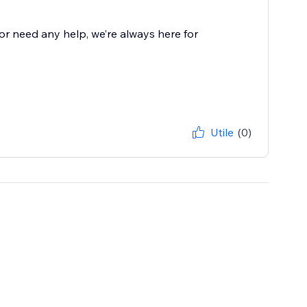
r need any help, we’re always here for
Utile
(0)